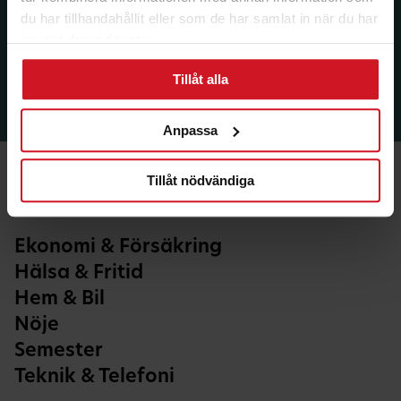
du har tillhandahållit eller som de har samlat in när du har
använt deras tjänster.
Tillåt alla
Anpassa
Tillåt nödvändiga
Ekonomi & Försäkring
Hälsa & Fritid
Hem & Bil
Nöje
Semester
Teknik & Telefoni