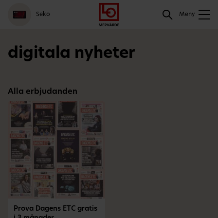
Gå
Logga
Hoppa
Sök
Seko
till
in
till
Meny
meny
innehåll
Sök
digitala nyheter
Alla erbjudanden
Prova Dagens ETC gratis