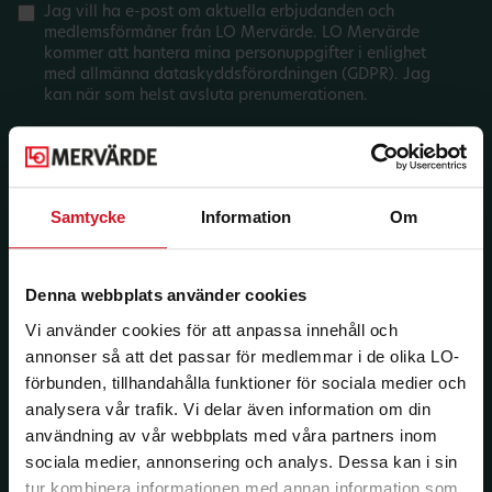
Jag vill ha e-post om aktuella erbjudanden och
medlemsförmåner från LO Mervärde. LO Mervärde
kommer att hantera mina personuppgifter i enlighet
med allmänna dataskyddsförordningen (GDPR). Jag
kan när som helst avsluta prenumerationen.
Samtycke
Information
Om
Denna webbplats använder cookies
Vi använder cookies för att anpassa innehåll och
annonser så att det passar för medlemmar i de olika LO-
förbunden, tillhandahålla funktioner för sociala medier och
analysera vår trafik. Vi delar även information om din
användning av vår webbplats med våra partners inom
sociala medier, annonsering och analys. Dessa kan i sin
tur kombinera informationen med annan information som