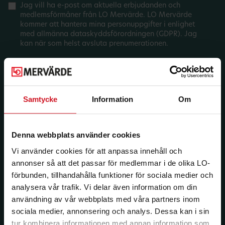
Jag vill ha e-post om aktuella erbjudanden och
medlemsförmåner från LO Mervärde. LO Mervärde
kommer att hantera mina personuppgifter i enlighet
med allmänna dataskyddsförordningen (GDPR). Jag
kan när som helst avsluta prenumerationen.
Samtycke
Information
Om
Denna webbplats använder cookies
Vi använder cookies för att anpassa innehåll och
annonser så att det passar för medlemmar i de olika LO-
förbunden, tillhandahålla funktioner för sociala medier och
analysera vår trafik. Vi delar även information om din
användning av vår webbplats med våra partners inom
sociala medier, annonsering och analys. Dessa kan i sin
tur kombinera informationen med annan information som