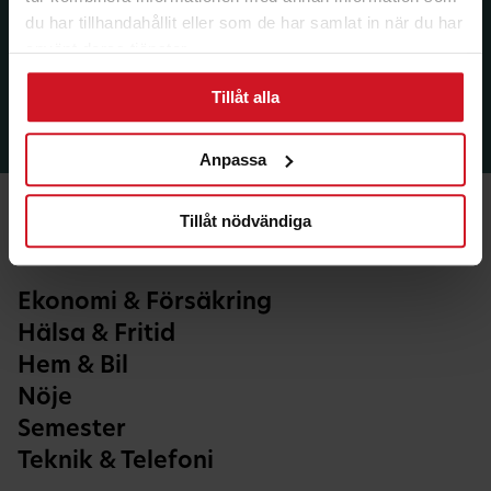
du har tillhandahållit eller som de har samlat in när du har
använt deras tjänster.
Tillåt alla
Anpassa
Tillåt nödvändiga
Ekonomi & Försäkring
Hälsa & Fritid
Hem & Bil
Nöje
Semester
Teknik & Telefoni