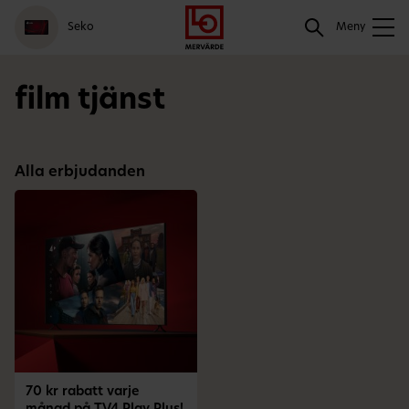
Gå
Logga
Hoppa
Sök
Seko
till
in
till
Meny
meny
innehåll
Sök
film tjänst
Alla erbjudanden
70 kr rabatt varje