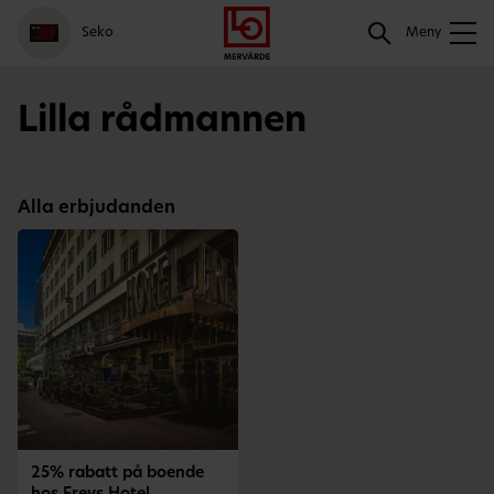
Gå
Logga
Hoppa
Sök
Seko
till
in
till
Meny
meny
innehåll
Sök
Lilla rådmannen
Alla erbjudanden
25% rabatt på boende