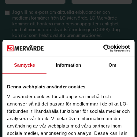
Jag vill ha e-post om aktuella erbjudanden och
medlemsförmåner från LO Mervärde. LO Mervärde
kommer att hantera mina personuppgifter i enlighet
med allmänna dataskyddsförordningen (GDPR). Jag
kan när som helst avsluta prenumerationen.
Samtycke
Information
Om
Denna webbplats använder cookies
Vi använder cookies för att anpassa innehåll och
annonser så att det passar för medlemmar i de olika LO-
förbunden, tillhandahålla funktioner för sociala medier och
analysera vår trafik. Vi delar även information om din
användning av vår webbplats med våra partners inom
sociala medier, annonsering och analys. Dessa kan i sin