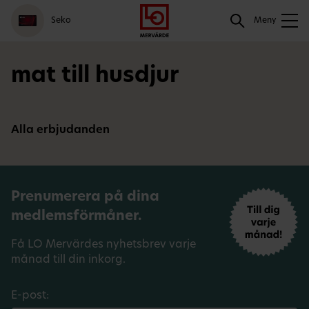
Gå
Logga
Hoppa
Sök
Seko
till
in
till
Meny
meny
innehåll
Sök
mat till husdjur
Alla erbjudanden
Prenumerera på dina
medlemsförmåner.
Få LO Mervärdes nyhetsbrev varje
månad till din inkorg.
E-post: