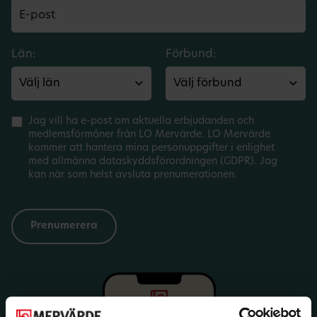
Län:
Förbund:
Jag vill ha e-post om aktuella erbjudanden och
medlemsförmåner från LO Mervärde. LO Mervärde
kommer att hantera mina personuppgifter i enlighet
med allmänna dataskyddsförordningen (GDPR). Jag
kan när som helst avsluta prenumerationen.