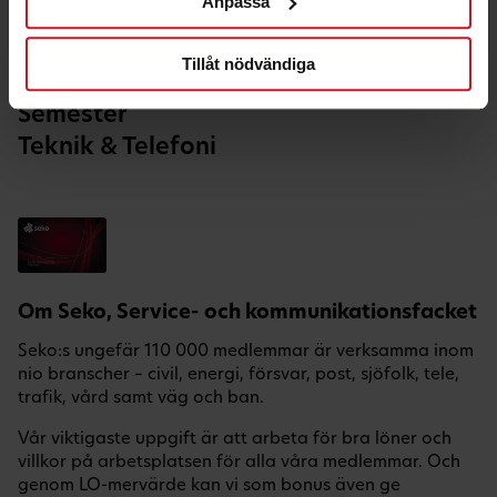
Anpassa
Hälsa & Fritid
Hem & Bil
Tillåt nödvändiga
Nöje
Semester
Teknik & Telefoni
Om Seko, Service- och kommunikationsfacket
Seko:s ungefär 110 000 medlemmar är verksamma inom
nio branscher – civil, energi, försvar, post, sjöfolk, tele,
trafik, vård samt väg och ban.
Vår viktigaste uppgift är att arbeta för bra löner och
villkor på arbetsplatsen för alla våra medlemmar. Och
genom LO-mervärde kan vi som bonus även ge