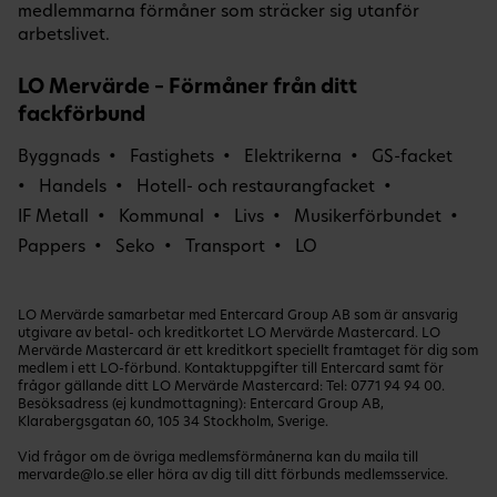
medlemmarna förmåner som sträcker sig utanför
arbetslivet.
LO Mervärde – Förmåner från ditt
fackförbund
Byggnads
Fastighets
Elektrikerna
GS-facket
Handels
Hotell- och restaurangfacket
IF Metall
Kommunal
Livs
Musikerförbundet
Pappers
Seko
Transport
LO
LO Mervärde samarbetar med Entercard Group AB som är ansvarig
utgivare av betal- och kreditkortet LO Mervärde Mastercard. LO
Mervärde Mastercard är ett kreditkort speciellt framtaget för dig som
medlem i ett LO-förbund. Kontaktuppgifter till Entercard samt för
frågor gällande ditt LO Mervärde Mastercard: Tel:
0771 94 94 00
.
Besöksadress (ej kundmottagning): Entercard Group AB,
Klarabergsgatan 60, 105 34 Stockholm, Sverige.
Vid frågor om de övriga medlemsförmånerna kan du maila till
mervarde@lo.se
eller höra av dig till ditt förbunds medlemsservice.