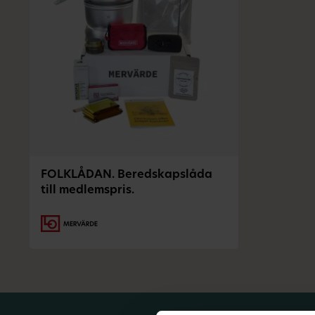
FOLKLÅDAN. Beredskapslåda
till medlemspris.