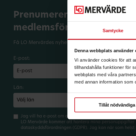
Prenumerera på dina
medlemsförmåner.
Samtycke
Få LO Mervärdes nyhetsbrev varje månad till din in
Denna webbplats använder 
E-post:
Vi använder cookies för att 
tillhandahålla funktioner för
webbplats med våra partners 
med annan information som du 
Län:
Förbund:
Tillåt nödvändiga
Jag vill ha e-post om aktuella erbjudanden och medlem
LO Mervärde kommer att hantera mina personuppgifter 
dataskyddsförordningen (GDPR). Jag kan när som helst 