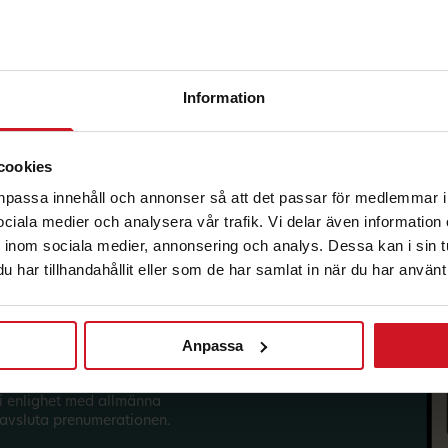
Information
korg.
cookies
anpassa innehåll och annonser så att det passar för medlemmar i
 sociala medier och analysera vår trafik. Vi delar även informatio
inom sociala medier, annonsering och analys. Dessa kan i sin 
har tillhandahållit eller som de har samlat in när du har använt 
Anpassa
sförmåner från LO Mervärde.
i enlighet med allmänna
avsluta prenumerationen.