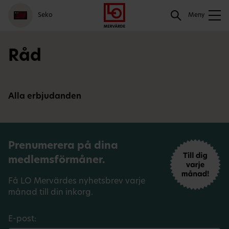
Gå
Logga
Hoppa
Sök
Seko
till
in
till
Meny
meny
innehåll
Sök
Råd
Alla erbjudanden
Prenumerera på dina
medlemsförmåner.
Få LO Mervärdes nyhetsbrev varje
månad till din inkorg.
E-post: