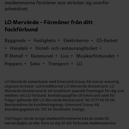
medlemmarna förmåner som sträcker sig utanför
arbetslivet.
LO Mervärde – Förmåner från ditt
fackförbund
Byggnads
Fastighets
Elektrikerna
GS-facket
Handels
Hotell- och restaurangfacket
IF Metall
Kommunal
Livs
Musikerförbundet
Pappers
Seko
Transport
LO
LO Mervärde samarbetar med Entercard Group AB som är ansvarig
utgivare av betal- och kreditkortet LO Mervärde Mastercard. LO
Mervärde Mastercard är ett kreditkort speciellt framtaget för dig som
medlem i ett LO-förbund. Kontaktuppgifter till Entercard samt för
frågor gällande ditt LO Mervärde Mastercard: Tel:
0771 94 94 00
.
Besöksadress (ej kundmottagning): Entercard Group AB,
Klarabergsgatan 60, 105 34 Stockholm, Sverige.
Vid frågor om de övriga medlemsförmånerna kan du maila till
mervarde@lo.se
eller höra av dig till ditt förbunds medlemsservice.