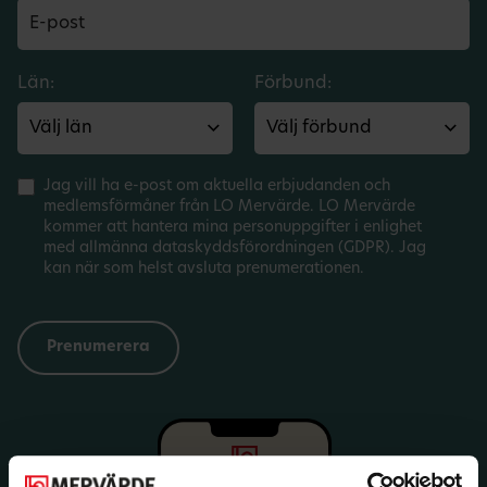
Län:
Förbund:
Jag vill ha e-post om aktuella erbjudanden och
medlemsförmåner från LO Mervärde. LO Mervärde
kommer att hantera mina personuppgifter i enlighet
med allmänna dataskyddsförordningen (GDPR). Jag
kan när som helst avsluta prenumerationen.