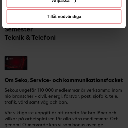
Anpassa
Hälsa & Fritid
Hem & Bil
Tillåt nödvändiga
Nöje
Semester
Teknik & Telefoni
Om Seko, Service- och kommunikationsfacket
Seko:s ungefär 110 000 medlemmar är verksamma inom
nio branscher – civil, energi, försvar, post, sjöfolk, tele,
trafik, vård samt väg och ban.
Vår viktigaste uppgift är att arbeta för bra löner och
villkor på arbetsplatsen för alla våra medlemmar. Och
genom LO-mervärde kan vi som bonus även ge