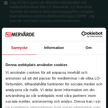
Jag vill ha e-post om aktuella erbjudanden och
medlemsförmåner från LO Mervärde. LO Mervärde
kommer att hantera mina personuppgifter i enlighet
med allmänna dataskyddsförordningen (GDPR). Jag
kan när som helst avsluta prenumerationen.
Samtycke
Information
Om
Denna webbplats använder cookies
Vi använder cookies för att anpassa innehåll och
annonser så att det passar för medlemmar i de olika LO-
förbunden, tillhandahålla funktioner för sociala medier och
analysera vår trafik. Vi delar även information om din
användning av vår webbplats med våra partners inom
sociala medier, annonsering och analys. Dessa kan i sin
tur kombinera informationen med annan information som