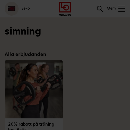
Gå
Logga
Hoppa
Sök
Seko
till
in
till
Meny
meny
innehåll
Sök
simning
Alla erbjudanden
20% rabatt på träning