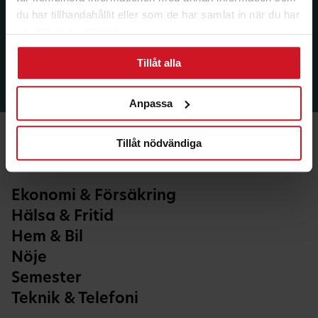
du har tillhandahållit eller som de har samlat in när du har
använt deras tjänster.
Tillåt alla
Anpassa
Tillåt nödvändiga
Ekonomi & Försäkring
Hälsa & Fritid
Hem & Bil
Nöje
Semester
Teknik & Telefoni