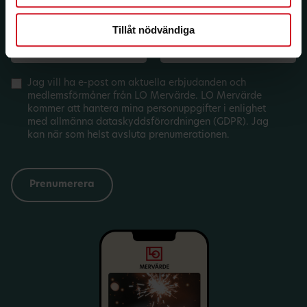
Län:
Förbund:
Tillåt nödvändiga
Jag vill ha e-post om aktuella erbjudanden och
medlemsförmåner från LO Mervärde. LO Mervärde
kommer att hantera mina personuppgifter i enlighet
med allmänna dataskyddsförordningen (GDPR). Jag
kan när som helst avsluta prenumerationen.