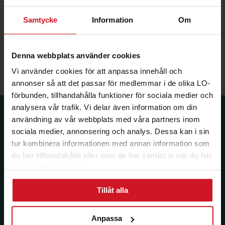
Genom att använda material från STR får du rätt
kunskaper för att klara ditt prov. Innehållet i våra
Samtycke
Information
Om
material är kvalitetssäkrat och granskat av trafiklärare.
Chansa inte – välj den trygga vägen till ditt körkort!
Denna webbplats använder cookies
korkort.nu
Vi använder cookies för att anpassa innehåll och
annonser så att det passar för medlemmar i de olika LO-
förbunden, tillhandahålla funktioner för sociala medier och
analysera vår trafik. Vi delar även information om din
Prenumerera på dina
användning av vår webbplats med våra partners inom
sociala medier, annonsering och analys. Dessa kan i sin
medlemsförmåner.
tur kombinera informationen med annan information som
Få LO Mervärdes nyhetsbrev varje
du har tillhandahållit eller som de har samlat in när du har
månad till din inkorg.
använt deras tjänster.
Tillåt alla
E-post:
Anpassa