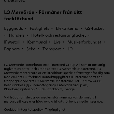
arbetslivet.
LO Mervärde – Förmåner från ditt
fackförbund
Byggnads
Fastighets
Elektrikerna
GS-facket
Handels
Hotell- och restaurangfacket
IF Metall
Kommunal
Livs
Musikerförbundet
Pappers
Seko
Transport
LO
LO Mervärde samarbetar med Entercard Group AB som är ansvarig
utgivare av betal- och kreditkortet LO Mervärde Mastercard. LO
Mervärde Mastercard är ett kreditkort speciellt framtaget för dig som
medlem i ett LO-förbund. Kontaktuppgifter till Entercard samt för
frågor gällande ditt LO Mervärde Mastercard: Tel:
0771 94 94 00
.
Besöksadress (ej kundmottagning): Entercard Group AB,
Klarabergsgatan 60, 105 34 Stockholm, Sverige.
Vid frågor om de övriga medlemsförmånerna kan du maila till
mervarde@lo.se
eller höra av dig till ditt förbunds medlemsservice.
Cookies
|
Integritetspolicy
|
Tillgänglighet