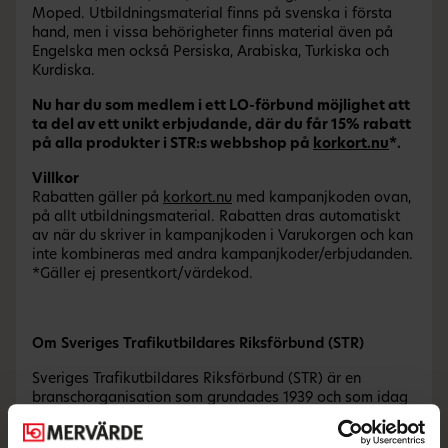
Moped. Utbildningsmaterial finns på svenska i första
hand, men i vissa behörigheter finns material även på
Engelska men också Persiska, Arabiska, Turkiska och
Kurdiska.
Nu har du som medlem i ett LO-förbund möjlighet att
ta del av ett unikt erbjudande, där du får 15% rabatt
på alla produkter i STR:s webbshop på
korkort.nu
*.
Villkor
Rabatten gäller på
korkort.nu
med kampanjkoden ovan,
på allt utbildningsmaterial. Rabatten dras automatiskt
av när du skriver in kampanjkoden i Varukorgen och kan
inte kombineras med andra kampanjkoder/erbjudanden.
*Gäller ej presentkort/värdekod.
Om Sveriges Trafikutbildares Riksförbund (STR)
Sveriges Trafikutbildares Riksförbund (STR) är en
branschorganisation som grundades 1939 och som idag
representerar cirka 80 procent av landets trafikskolor.