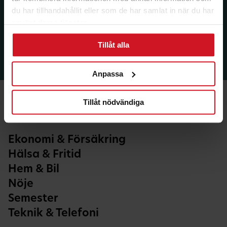
du har tillhandahållit eller som de har samlat in när du har
använt deras tjänster.
Tillåt alla
Anpassa
Tillåt nödvändiga
Ekonomi & Försäkring
Hälsa & Fritid
Hem & Bil
Nöje
Semester
Teknik & Telefoni