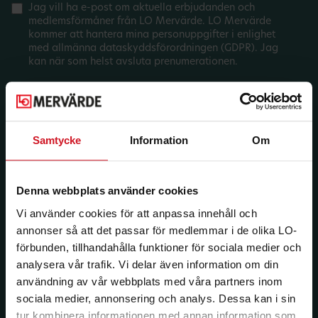
Jag vill ha e-post om aktuella erbjudanden och
medlemsförmåner från LO Mervärde. LO Mervärde
kommer att hantera mina personuppgifter i enlighet
med allmänna dataskyddsförordningen (GDPR). Jag
kan när som helst avsluta prenumerationen.
Samtycke
Information
Om
Denna webbplats använder cookies
Vi använder cookies för att anpassa innehåll och
annonser så att det passar för medlemmar i de olika LO-
förbunden, tillhandahålla funktioner för sociala medier och
analysera vår trafik. Vi delar även information om din
användning av vår webbplats med våra partners inom
sociala medier, annonsering och analys. Dessa kan i sin
tur kombinera informationen med annan information som