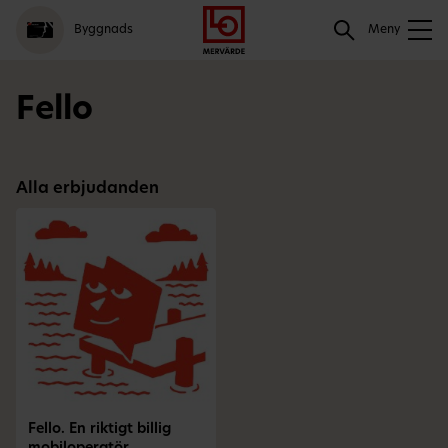
Gå
Logga
Hoppa
Sök
Byggnads
till
in
till
Meny
meny
innehåll
Sök
Fello
Alla erbjudanden
Fello. En riktigt billig