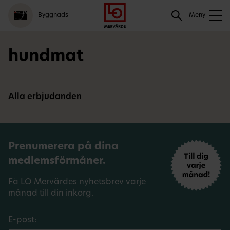
Gå
Logga
Hoppa
Sök
Byggnads
till
in
till
Meny
meny
innehåll
Sök
hundmat
Alla erbjudanden
Prenumerera på dina
medlemsförmåner.
Få LO Mervärdes nyhetsbrev varje
månad till din inkorg.
E-post: