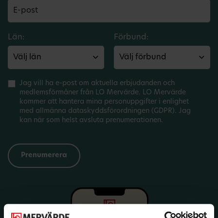
Län:
Förbund:
Jag vill ha e-post om aktuella erbjudanden och
medlemsförmåner från LO Mervärde. LO Mervärde
kommer att hantera mina personuppgifter i enlighet
med allmänna dataskyddsförordningen (GDPR). Jag
kan när som helst avsluta prenumerationen.