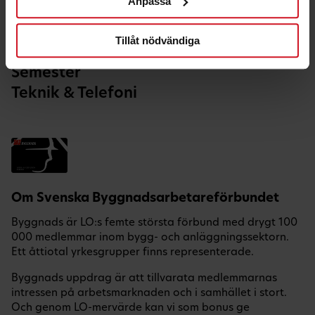
Anpassa
Hälsa & Fritid
Hem & Bil
Tillåt nödvändiga
Nöje
Semester
Teknik & Telefoni
Om Svenska Byggnadsarbetareförbundet
Byggnads är LO:s femte största förbund med drygt 100
000 medlemmar inom bygg- och anläggningssektorn.
Ett åttiotal yrkesgrupper finns representerade.
Byggnads uppdrag är att tillvarata medlemmarnas
intressen på arbetsmarknaden och i samhället i stort.
Och genom LO-mervärde kan vi som bonus ge