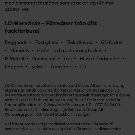
medlemmarna förmåner som sträcker sig utanför
arbetslivet.
LO Mervärde – Förmåner från ditt
fackförbund
Byggnads
Fastighets
Elektrikerna
GS-facket
Handels
Hotell- och restaurangfacket
IF Metall
Kommunal
Livs
Musikerförbundet
Pappers
Seko
Transport
LO
LO Mervärde samarbetar med Entercard Group AB som är ansvarig
utgivare av betal- och kreditkortet LO Mervärde Mastercard. LO
Mervärde Mastercard är ett kreditkort speciellt framtaget för dig som
medlem i ett LO-förbund. Kontaktuppgifter till Entercard samt för
frågor gällande ditt LO Mervärde Mastercard: Tel:
0771 94 94 00
.
Besöksadress (ej kundmottagning): Entercard Group AB,
Klarabergsgatan 60, 105 34 Stockholm, Sverige.
Vid frågor om de övriga medlemsförmånerna kan du maila till
mervarde@lo.se
eller höra av dig till ditt förbunds medlemsservice.