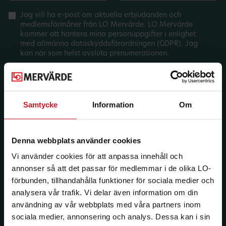
Jag vill ha e-post om aktuella erbjudanden och
medlemsförmåner från LO Mervärde. LO Mervärde
kommer att hantera mina personuppgifter i enlighet
med allmänna dataskyddsförordningen (GDPR). Jag
kan när som helst avsluta prenumerationen.
Samtycke
Information
Om
Denna webbplats använder cookies
Vi använder cookies för att anpassa innehåll och
annonser så att det passar för medlemmar i de olika LO-
förbunden, tillhandahålla funktioner för sociala medier och
analysera vår trafik. Vi delar även information om din
användning av vår webbplats med våra partners inom
sociala medier, annonsering och analys. Dessa kan i sin