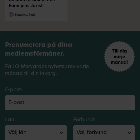
dokument online hos
Familjens Jurist
Prenumerera på dina
medlemsförmåner.
Få LO Mervärdes nyhetsbrev varje
månad till din inkorg.
E-post:
Län:
Förbund: