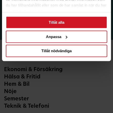
du har tillhandahållit eller som de har samlat in när du har
använt deras tjänster.
Tillåt alla
Anpassa
Tillåt nödvändiga
Ekonomi & Försäkring
Hälsa & Fritid
Hem & Bil
Nöje
Semester
Teknik & Telefoni