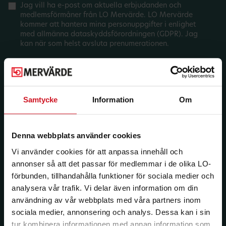
Jag vill ha e-post om aktuella erbjudanden och
medlemsförmåner från LO Mervärde. LO Mervärde
kommer att hantera mina personuppgifter i enlighet
med allmänna dataskyddsförordningen (GDPR). Jag
kan när som helst avsluta prenumerationen.
Samtycke
Information
Om
Denna webbplats använder cookies
Vi använder cookies för att anpassa innehåll och
annonser så att det passar för medlemmar i de olika LO-
förbunden, tillhandahålla funktioner för sociala medier och
analysera vår trafik. Vi delar även information om din
användning av vår webbplats med våra partners inom
sociala medier, annonsering och analys. Dessa kan i sin
tur kombinera informationen med annan information som