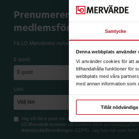
Prenumerera på dina
medlemsförmåner.
Samtycke
Få LO Mervärdes nyhetsbrev varje månad till din in
Denna webbplats använder 
E-post:
Vi använder cookies för att 
tillhandahålla funktioner för
webbplats med våra partners 
med annan information som du 
Län:
Förbund:
Tillåt nödvändiga
Jag vill ha e-post om aktuella erbjudanden och medlem
LO Mervärde kommer att hantera mina personuppgifter 
dataskyddsförordningen (GDPR). Jag kan när som helst 