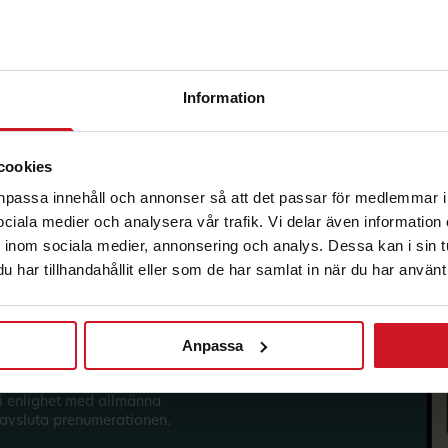
Information
korg.
cookies
anpassa innehåll och annonser så att det passar för medlemmar i
 sociala medier och analysera vår trafik. Vi delar även informatio
inom sociala medier, annonsering och analys. Dessa kan i sin 
har tillhandahållit eller som de har samlat in när du har använt 
Anpassa
sförmåner från LO Mervärde.
i enlighet med allmänna
avsluta prenumerationen.