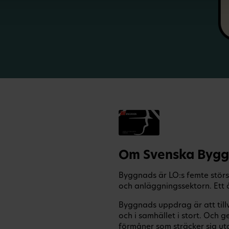
Om Svenska Bygg
Byggnads är LO:s femte stö
och anläggningssektorn. Ett 
Byggnads uppdrag är att til
och i samhället i stort. Oc
förmåner som sträcker sig uta