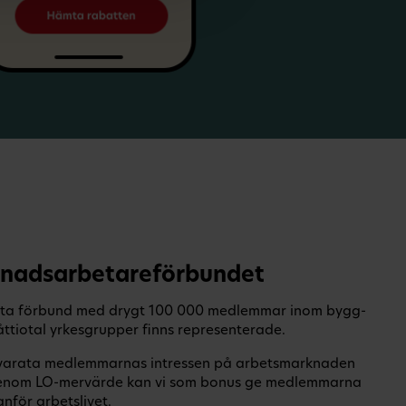
nadsarbetareförbundet
rsta förbund med drygt 100 000 medlemmar inom bygg-
åttiotal yrkesgrupper finns representerade.
lvarata medlemmarnas intressen på arbetsmarknaden
h genom LO-mervärde kan vi som bonus ge medlemmarna
nför arbetslivet.