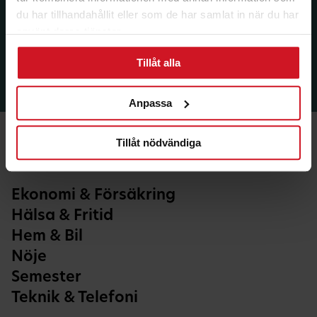
du har tillhandahållit eller som de har samlat in när du har
använt deras tjänster.
Tillåt alla
Anpassa
Tillåt nödvändiga
Ekonomi & Försäkring
Hälsa & Fritid
Hem & Bil
Nöje
Semester
Teknik & Telefoni