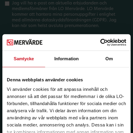
Jag vill ha e-post om aktuella erbjudanden och
medlemsförmåner från LO Mervärde. LO Mervärde
kommer att hantera mina personuppgifter i enlighet
med allmänna dataskyddsförordningen (GDPR). Jag
kan när som helst avsluta prenumerationen.
Samtycke
Information
Om
Denna webbplats använder cookies
Vi använder cookies för att anpassa innehåll och
annonser så att det passar för medlemmar i de olika LO-
förbunden, tillhandahålla funktioner för sociala medier och
analysera vår trafik. Vi delar även information om din
användning av vår webbplats med våra partners inom
sociala medier, annonsering och analys. Dessa kan i sin
tur kombinera informationen med annan information som