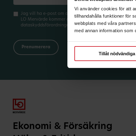
Vi använder cookies för att 
Jag vill ha e-post om aktuella erbjudanden och medlem
tillhandahålla funktioner för
LO Mervärde kommer att hantera mina personuppgifter 
webbplats med våra partners 
dataskyddsförordningen (GDPR). Jag kan när som helst 
med annan information som du 
Tillåt nödvändiga
Ekonomi & Försäkring