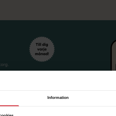
korg.
Information
cookies