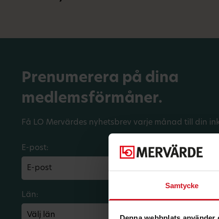
Prenumerera på dina
medlemsförmåner.
Få LO Mervärdes nyhetsbrev varje månad till din in
E-post:
Samtycke
Län:
Förbund:
Denna webbplats använder 