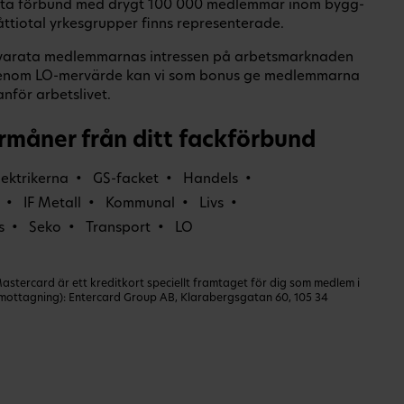
rsta förbund med drygt 100 000 medlemmar inom bygg-
åttiotal yrkesgrupper finns representerade.
lvarata medlemmarnas intressen på arbetsmarknaden
h genom LO-mervärde kan vi som bonus ge medlemmarna
nför arbetslivet.
rmåner från ditt fackförbund
lektrikerna
GS-facket
Handels
IF Metall
Kommunal
Livs
s
Seko
Transport
LO
ercard är ett kreditkort speciellt framtaget för dig som medlem i
dmottagning): Entercard Group AB, Klarabergsgatan 60, 105 34