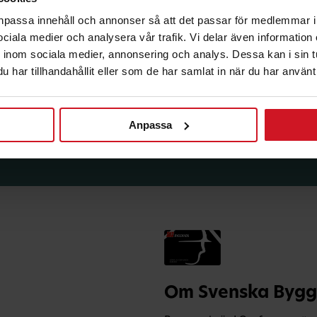
anpassa innehåll och annonser så att det passar för medlemmar i
sförmåner från LO Mervärde.
 sociala medier och analysera vår trafik. Vi delar även informatio
i enlighet med allmänna
inom sociala medier, annonsering och analys. Dessa kan i sin 
avsluta prenumerationen.
har tillhandahållit eller som de har samlat in när du har använt 
Anpassa
Om Svenska Bygg