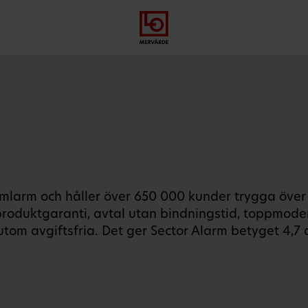
Gå
Logga
Hoppa
till
in
till
meny
innehåll
emlarm och håller över 650 000 kunder trygga över
 produktgaranti, avtal utan bindningstid, toppmod
om avgiftsfria. Det ger Sector Alarm betyget 4,7 av