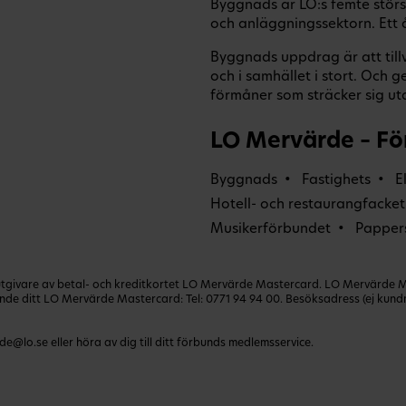
Byggnads är LO:s femte stö
och anläggningssektorn. Ett 
Byggnads uppdrag är att til
och i samhället i stort. Oc
förmåner som sträcker sig uta
LO Mervärde – Fö
Byggnads
Fastighets
E
Hotell- och restaurangfacket
Musikerförbundet
Papper
ivare av betal- och kreditkortet LO Mervärde Mastercard. LO Mervärde Mast
lande ditt LO Mervärde Mastercard: Tel:
0771 94 94 00
. Besöksadress (ej kun
de@lo.se
eller höra av dig till ditt förbunds medlemsservice.