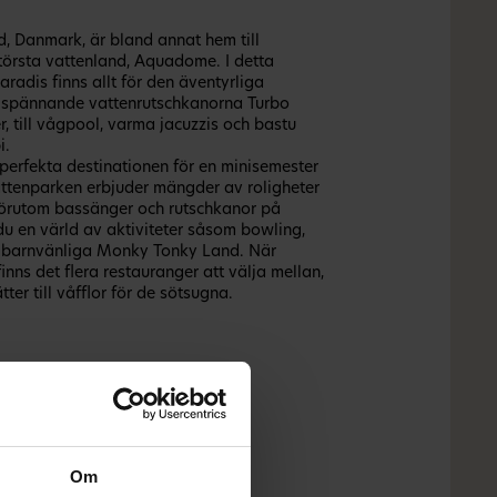
nd, Danmark, är bland annat hem till
törsta vattenland, Aquadome. I detta
radis finns allt för den äventyrliga
de spännande vattenrutschkanorna Turbo
r, till vågpool, varma jacuzzis och bastu
i.
perfekta destinationen för en minisemester
ttenparken erbjuder mängder av roligheter
 Förutom bassänger och rutschkanor på
 du en värld av aktiviteter såsom bowling,
t barnvänliga Monky Tonky Land. När
 finns det flera restauranger att välja mellan,
tter till våfflor för de sötsugna.
Om