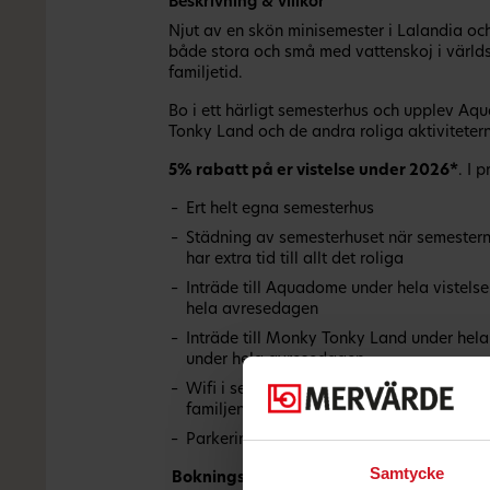
Beskrivning & villkor
Njut av en skön minisemester i Lalandia oc
både stora och små med vattenskoj i världs
familjetid.
Bo i ett härligt semesterhus och upplev A
Tonky Land och de andra roliga aktiviteter
5% rabatt på er vistelse under 2026*
. I p
Ert helt egna semesterhus
Städning av semesterhuset när semestern ä
har extra tid till allt det roliga
Inträde till Aquadome under hela vistels
hela avresedagen
Inträde till Monky Tonky Land under hela 
under hela avresedagen
Wifi i semesterhuset, så underhållningen 
familjen är samlad i soffan
Parkeringsplats vid semesterhuset.
Samtycke
Bokningsvillkor