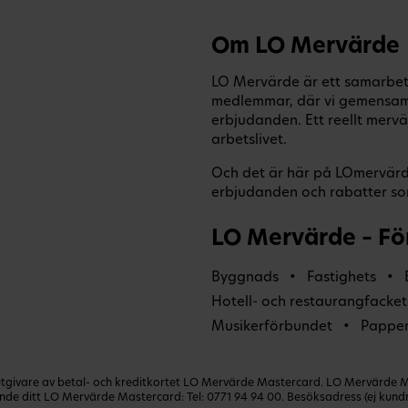
Om LO Mervärde
LO Mervärde är ett samarbete
medlemmar, där vi gemensamt
erbjudanden. Ett reellt mervä
arbetslivet.
Och det är här på LOmervärde
erbjudanden och rabatter som
LO Mervärde – Fö
Byggnads
Fastighets
Hotell- och restaurangfacket
Musikerförbundet
Pappe
ivare av betal- och kreditkortet LO Mervärde Mastercard. LO Mervärde Mast
lande ditt LO Mervärde Mastercard: Tel:
0771 94 94 00
. Besöksadress (ej kun