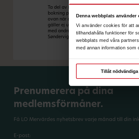
Ta del av rabatten genom att ange kampan
bokning på
landlandia.dk
. Kampanjkoden bl
Denna webbplats använder 
ovan när du loggat in på LOmervärde.se. *
Vi använder cookies för att 
gäller ej under veckorna 28-32 och kan int
med andra rabatter eller kampanjer. Gäller 
tillhandahålla funktioner för
Søndervig, Billund och Rødby.
webbplats med våra partners 
med annan information som du 
Tillåt nödvändiga
Prenumerera på dina
medlemsförmåner.
Få LO Mervärdes nyhetsbrev varje månad till din in
E-post: