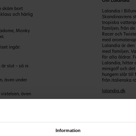
Om Lalandia
h skäm bort
Lalandia i Billu
klass och härlig
Skandinaviens s
tropiska vattenpa
familjen, från 
quadome, Monky
Racer och Twiste
na.
med aromaterap
Lalandia är den 
riset ingår:
med familjen. Va
för alla åldrar.
Lalandia, hittar
r slut – så ni
minigolf och de
hungern slår till
en, även under
från italienska rä
lalandia.dk
vistelsen, även
är säkrad när
Information