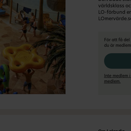
världsklass oc
LO-förbund er
LOmervärde.se
För att få de
du är medlem 
Inte medlem i
medlem.