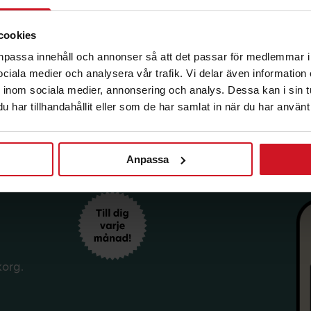
jkoden vid
ir synlig i rutan
cookies
Erbjudandet
anpassa innehåll och annonser så att det passar för medlemmar i
e kombineras
på Lalandia i
 sociala medier och analysera vår trafik. Vi delar även informatio
inom sociala medier, annonsering och analys. Dessa kan i sin 
har tillhandahållit eller som de har samlat in när du har använt 
Anpassa
korg.