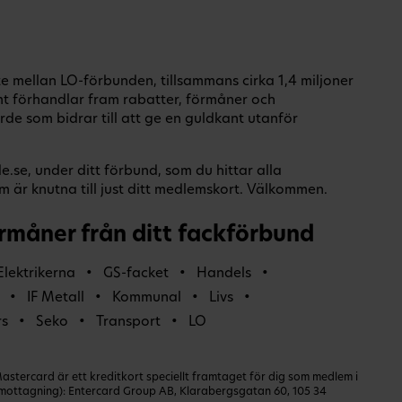
 mellan LO-förbunden, tillsammans cirka 1,4 miljoner
 förhandlar fram rabatter, förmåner och
rde som bidrar till att ge en guldkant utanför
.se, under ditt förbund, som du hittar alla
 är knutna till just ditt medlemskort. Välkommen.
rmåner från ditt fackförbund
Elektrikerna
GS-facket
Handels
IF Metall
Kommunal
Livs
rs
Seko
Transport
LO
ercard är ett kreditkort speciellt framtaget för dig som medlem i
dmottagning): Entercard Group AB, Klarabergsgatan 60, 105 34