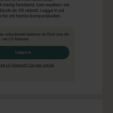
h härlig familjetid. Som medlem i ett
bjuds du 5% rabatt. Logga in på
 för att hämta kampanjkoden.
l av erbjudandet behöver du först visa att
i ett LO-förbund.
Logga in
 ett LO-förbund? Läs mer och bli