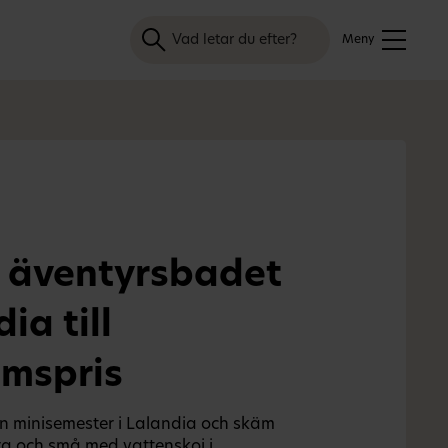
Sök
Meny
 äventyrsbadet
ia till
mspris
ön minisemester i Lalandia och skäm
ra och små med vattenskoj i