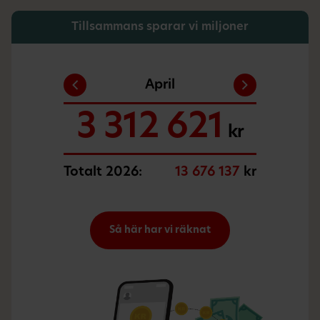
Tillsammans sparar vi miljoner
Februari
Januari
Mars
April
3 326 482
3 505 514
3 531 520
3 312 621
kr
kr
kr
kr
Totalt 2026:
13 676 137
kr
Så här har vi räknat