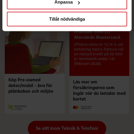
Anpassa
Tillåt nödvändiga
Drulleförsäkring i 6
månader med LO
Mervärde Mastercard.
Effektiv ränta är 13,74 % vid
betalning med e-faktura vid
en nyttjad kredit på 20 000
kr återbetalt under 1 år
(februari 2026).
Köp Pre-owned
Läs mer om
dator/mobil – bra för
försäkringarna som
plånboken och miljön
ingår när du betalar med
kortet
Se allt inom Teknik & Telefoni