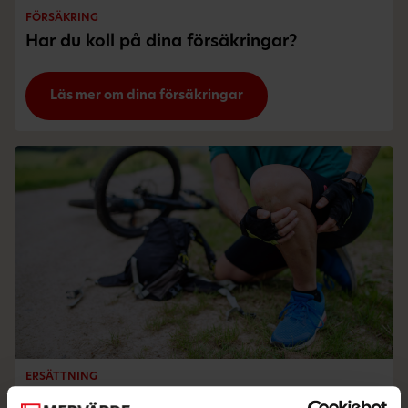
FÖRSÄKRING
Har du koll på dina försäkringar?
Läs mer om dina försäkringar
ERSÄTTNING
Du kanske har försäkringspengar att