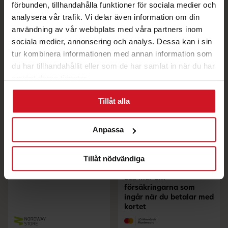
förbunden, tillhandahålla funktioner för sociala medier och
analysera vår trafik. Vi delar även information om din
användning av vår webbplats med våra partners inom
sociala medier, annonsering och analys. Dessa kan i sin
tur kombinera informationen med annan information som
du har tillhandahållit eller som de har samlat in när du har
Drulleförsäkring i 6
använt deras tjänster.
månader med
Fastighetskortet
Tillåt alla
Mastercard.
Effektiv ränta är 13,74 % vid
betalning med e-faktura vid
Anpassa
en nyttjad kredit på 20 000
Köp Pre-owned
kr återbetalt under 1 år
dator/mobil – bra för
(februari 2026).
plånboken och miljön
Tillåt nödvändiga
Läs mer om
försäkringarna som
ingår när du betalar med
kortet