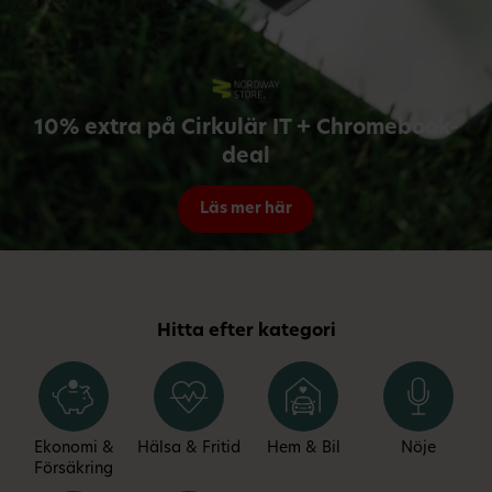
10% extra på Cirkulär IT + Chromebook-
deal
Läs mer här
Hitta efter kategori
Ekonomi &
Hälsa & Fritid
Hem & Bil
Nöje
Försäkring