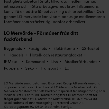
Fastighets arbetar för att tillvarata medlemmarnas
intressen och möta arbetsgivarnas krav. Tillsammans
kan vi få en bättre löneutveckling och arbetsvillkor. Och
genom LO-mervärde kan vi som bonus ge medlemmarna
förmåner som sträcker sig utanför arbetslivet.
LO Mervärde – Förmåner från ditt
fackförbund
Byggnads
Fastighets
Elektrikerna
GS-facket
Handels
Hotell- och restaurangfacket
IF Metall
Kommunal
Livs
Musikerförbundet
Pappers
Seko
Transport
LO
LO Mervärde samarbetar med Entercard Group AB som är ansvarig
utgivare av betal- och kreditkortet LO Mervärde Mastercard. LO
Mervärde Mastercard är ett kreditkort speciellt framtaget för dig som
medlem i ett LO-förbund. Kontaktuppgifter till Entercard samt för
frågor gällande ditt LO Mervärde Mastercard: Tel:
0771 94 94 00
.
Besöksadress (ej kundmottagning): Entercard Group AB,
Klarabergsgatan 60, 105 34 Stockholm, Sverige.