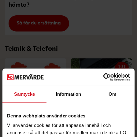
hämta?
Så får du ersättning
Teknik & Telefoni
1-31
aug
Samtycke
Information
Om
Denna webbplats använder cookies
Vi använder cookies för att anpassa innehåll och
Fello. En riktigt billig
10% extra på Cirkulär IT
mobiloperatör.
+ Chromebook-deal
annonser så att det passar för medlemmar i de olika LO-