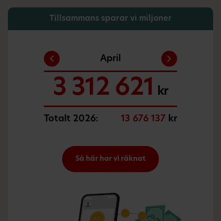
Tillsammans sparar vi miljoner
Februari
Januari
Mars
April
3 326 482
3 505 514
3 531 520
3 312 621
kr
kr
kr
kr
Totalt 2026:
13 676 137
kr
Så här har vi räknat