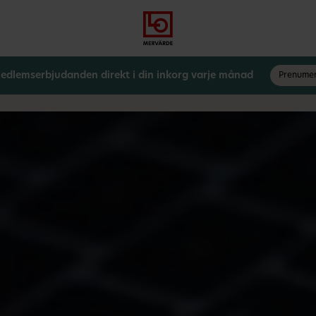
Gå
Logga
Hoppa
till
in
till
meny
innehåll
edlemserbjudanden direkt i din inkorg varje månad
Prenume