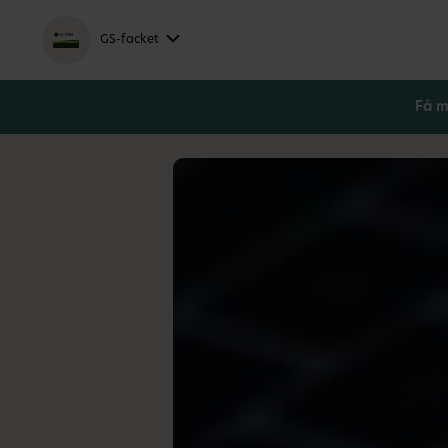
GS-facket
Få m