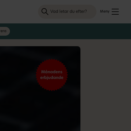
Sök
Meny
rera