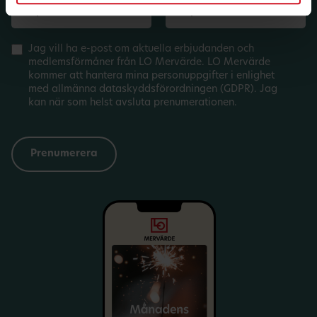
Jag vill ha e-post om aktuella erbjudanden och
medlemsförmåner från LO Mervärde. LO Mervärde
kommer att hantera mina personuppgifter i enlighet
med allmänna dataskyddsförordningen (GDPR). Jag
kan när som helst avsluta prenumerationen.