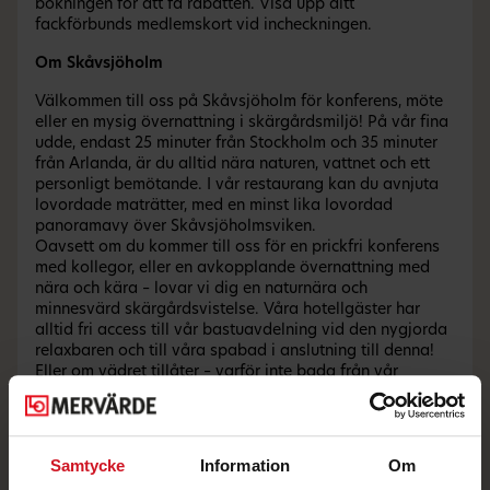
bokningen för att få rabatten. Visa upp ditt
fackförbunds medlemskort vid incheckningen.
Om Skåvsjöholm
Välkommen till oss på Skåvsjöholm för konferens, möte
eller en mysig övernattning i skärgårdsmiljö! På vår fina
udde, endast 25 minuter från Stockholm och 35 minuter
från Arlanda, är du alltid nära naturen, vattnet och ett
personligt bemötande. I vår restaurang kan du avnjuta
lovordade maträtter, med en minst lika lovordad
panoramavy över Skåvsjöholmsviken.
Oavsett om du kommer till oss för en prickfri konferens
med kollegor, eller en avkopplande övernattning med
nära och kära – lovar vi dig en naturnära och
minnesvärd skärgårdsvistelse. Våra hotellgäster har
alltid fri access till vår bastuavdelning vid den nygjorda
relaxbaren och till våra spabad i anslutning till denna!
Eller om vädret tillåter – varför inte bada från vår
sandstrand eller brygga? Omgivningarna är hur
inbjudande som helst för de allra flesta aktiviteter. Hos
oss kan du göra alltifrån att spela tennis, yoga eller ta
en paddeltur över till andra sidan viken med en fikakorg!
Samtycke
Information
Om
Eller varför inte boule, biljard eller ett konstquiz runt