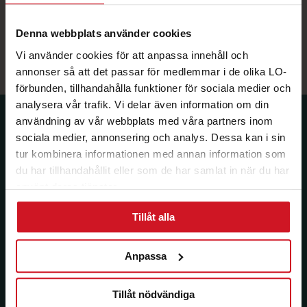
byggnaden? Vintertid är det alltid lika populärt med
vinterbad!
Denna webbplats använder cookies
skavsjoholm.se
Vi använder cookies för att anpassa innehåll och
annonser så att det passar för medlemmar i de olika LO-
förbunden, tillhandahålla funktioner för sociala medier och
analysera vår trafik. Vi delar även information om din
användning av vår webbplats med våra partners inom
Prenumerera på dina
sociala medier, annonsering och analys. Dessa kan i sin
medlemsförmåner.
tur kombinera informationen med annan information som
du har tillhandahållit eller som de har samlat in när du har
Få LO Mervärdes nyhetsbrev varje
använt deras tjänster.
månad till din inkorg.
Tillåt alla
E-post:
Anpassa
Län:
Förbund:
Tillåt nödvändiga