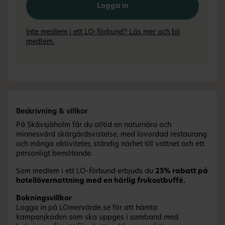
Logga in
Inte medlem i ett LO-förbund? Läs mer och bli
medlem.
Beskrivning & villkor
På Skåvsjöholm får du alltid en naturnära och
minnesvärd skärgårdsvistelse, med lovordad restaurang
och många aktiviteter, ständig närhet till vattnet och ett
personligt bemötande.
Som medlem i ett LO-förbund erbjuds du
25% rabatt på
hotellövernattning med en härlig frukostbuffé.
Bokningsvillkor
Logga in på LOmervärde.se för att hämta
kampanjkoden som ska uppges i samband med