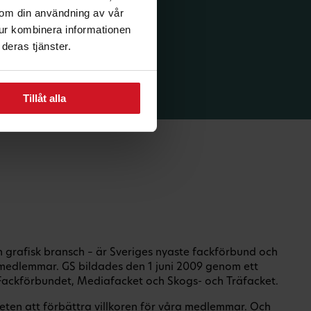
n om din användning av vår
tur kombinera informationen
deras tjänster.
Tillåt alla
ch grafisk bransch – är Sveriges nyaste fackförbund och
medlemmar. GS bildades den 1 juni 2009 genom ett
ackförbundet, Mediafacket och Skogs- och Träfacket.
eten att förbättra villkoren för våra medlemmar. Och