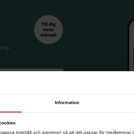
korg.
Information
sförmåner från LO Mervärde.
cookies
i enlighet med allmänna
avsluta prenumerationen.
anpassa innehåll och annonser så att det passar för medlemmar i