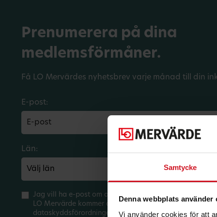
Prenumerera på dina
medlemsförmåner.
Få LO Mervärdes nyhetsbrev varje månad till din in
E-post:
Län:
Förbund:
Samtycke
Jag vill ha e-post om aktuella erbjudanden och medlem
Denna webbplats använder 
LO Mervärde kommer att hantera mina personuppgifter 
dataskyddsförordningen (GDPR). Jag kan när som helst 
Vi använder cookies för att 