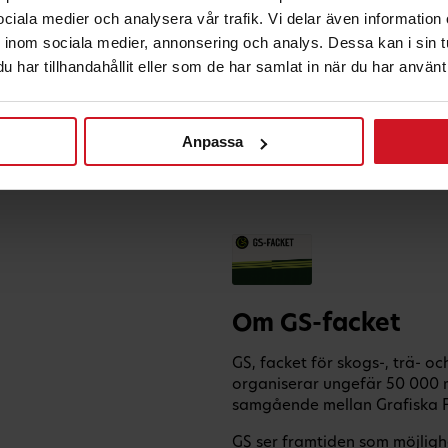
 sociala medier och analysera vår trafik. Vi delar även informatio
inom sociala medier, annonsering och analys. Dessa kan i sin 
har tillhandahållit eller som de har samlat in när du har använt 
Anpassa
Om GS-facket
GS, facket för skogs-, trä- o
organiserar ungefär 50 000 
samgående mellan Grafiska F
GS ser framtiden som möjligh