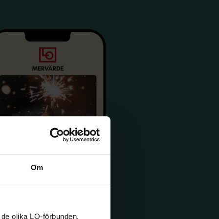
Om
 de olika LO-förbunden,