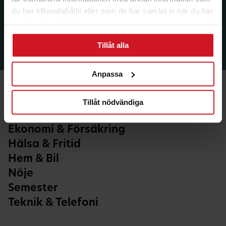
du har tillhandahållit eller som de har samlat in när du har
använt deras tjänster.
Tillåt alla
Anpassa
Tillåt nödvändiga
Ekonomi & Försäkring
Hälsa & Fritid
Hem & Bil
Nöje
Semester
Teknik & Telefoni