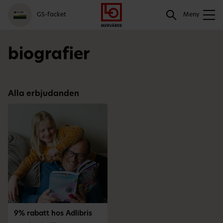
Gå
Logga
Hoppa
Sök
GS-facket
till
in
till
Meny
meny
innehåll
Sök
biografier
Alla erbjudanden
9% rabatt hos Adlibris