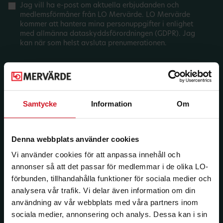
Jag vill ha e-post om aktuella erbjudanden och
medlemsförmåner från LO Mervärde. LO Mervärde
kommer att hantera mina personuppgifter i enlighet
med allmänna dataskyddsförordningen (GDPR). Jag
kan när som helst avsluta prenumerationen.
Samtycke
Information
Om
Denna webbplats använder cookies
Vi använder cookies för att anpassa innehåll och
annonser så att det passar för medlemmar i de olika LO-
förbunden, tillhandahålla funktioner för sociala medier och
analysera vår trafik. Vi delar även information om din
användning av vår webbplats med våra partners inom
sociala medier, annonsering och analys. Dessa kan i sin