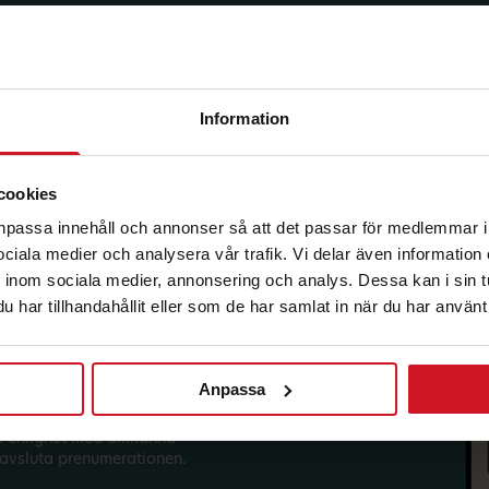
Information
korg.
cookies
anpassa innehåll och annonser så att det passar för medlemmar i
 sociala medier och analysera vår trafik. Vi delar även informatio
inom sociala medier, annonsering och analys. Dessa kan i sin 
har tillhandahållit eller som de har samlat in när du har använt 
Anpassa
sförmåner från LO Mervärde.
i enlighet med allmänna
avsluta prenumerationen.