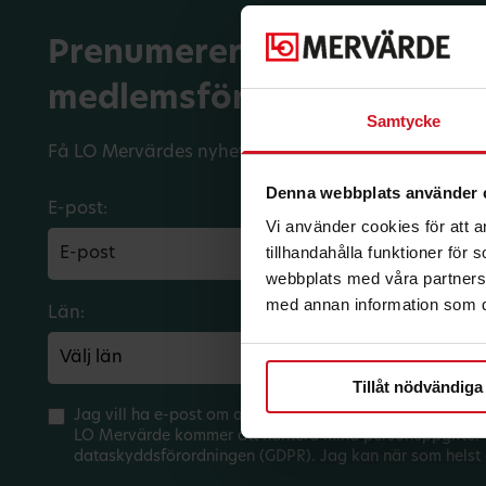
Prenumerera på dina
medlemsförmåner.
Samtycke
Få LO Mervärdes nyhetsbrev varje månad till din in
Denna webbplats använder 
E-post:
Vi använder cookies för att 
tillhandahålla funktioner för
webbplats med våra partners 
med annan information som du 
Län:
Förbund:
Tillåt nödvändiga
Jag vill ha e-post om aktuella erbjudanden och medlem
LO Mervärde kommer att hantera mina personuppgifter 
dataskyddsförordningen (GDPR). Jag kan när som helst 