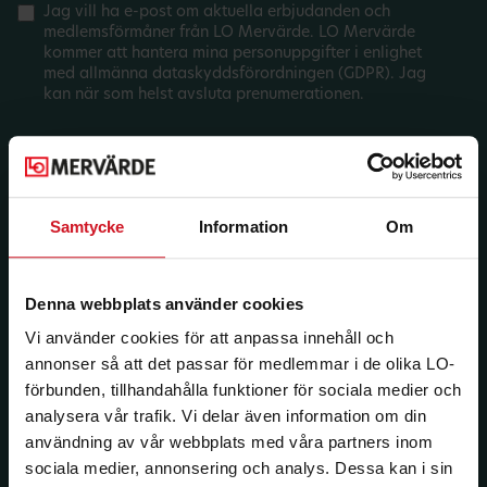
Jag vill ha e-post om aktuella erbjudanden och
medlemsförmåner från LO Mervärde. LO Mervärde
kommer att hantera mina personuppgifter i enlighet
med allmänna dataskyddsförordningen (GDPR). Jag
kan när som helst avsluta prenumerationen.
Samtycke
Information
Om
Denna webbplats använder cookies
Vi använder cookies för att anpassa innehåll och
annonser så att det passar för medlemmar i de olika LO-
förbunden, tillhandahålla funktioner för sociala medier och
analysera vår trafik. Vi delar även information om din
användning av vår webbplats med våra partners inom
sociala medier, annonsering och analys. Dessa kan i sin