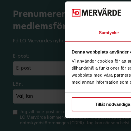
Prenumerera på dina
medlemsförmåner.
Samtycke
Få LO Mervärdes nyhetsbrev varje månad till din in
Denna webbplats använder 
E-post:
Vi använder cookies för att 
tillhandahålla funktioner för
webbplats med våra partners 
med annan information som du 
Län:
Förbund:
Tillåt nödvändiga
Jag vill ha e-post om aktuella erbjudanden och medlem
LO Mervärde kommer att hantera mina personuppgifter 
dataskyddsförordningen (GDPR). Jag kan när som helst 