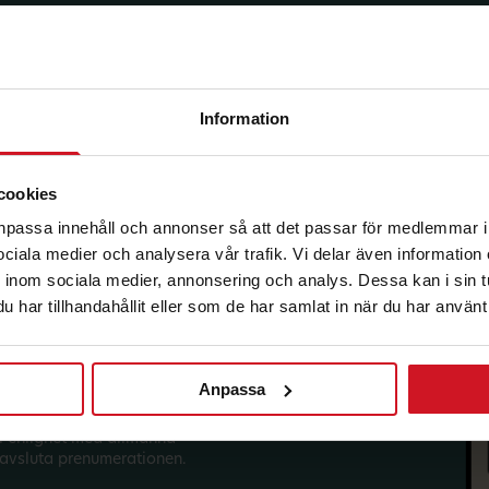
Information
korg.
cookies
anpassa innehåll och annonser så att det passar för medlemmar i
 sociala medier och analysera vår trafik. Vi delar även informatio
inom sociala medier, annonsering och analys. Dessa kan i sin 
har tillhandahållit eller som de har samlat in när du har använt 
Anpassa
sförmåner från LO Mervärde.
i enlighet med allmänna
avsluta prenumerationen.