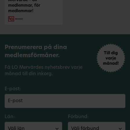
Mervärde – av
medlemmar, för
medlemmar!
Prenumerera på dina
medlemsförmåner.
Få LO Mervärdes nyhetsbrev varje
månad till din inkorg.
E-post:
Län:
Förbund: