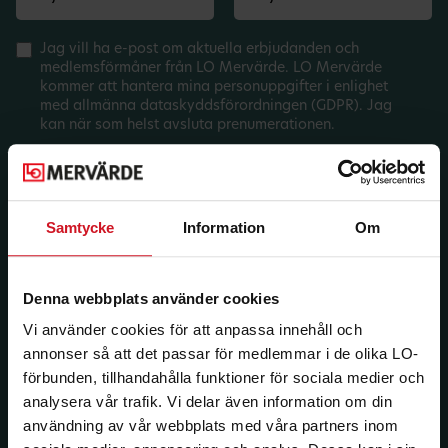
Jag vill ha e-post om aktuella erbjudanden och
medlemsförmåner från LO Mervärde. LO Mervärde
kommer att hantera mina personuppgifter i enlighet
med allmänna dataskyddsförordningen (GDPR). Jag
kan när som helst avsluta prenumerationen.
Samtycke
Information
Om
Denna webbplats använder cookies
Vi använder cookies för att anpassa innehåll och
annonser så att det passar för medlemmar i de olika LO-
förbunden, tillhandahålla funktioner för sociala medier och
analysera vår trafik. Vi delar även information om din
användning av vår webbplats med våra partners inom