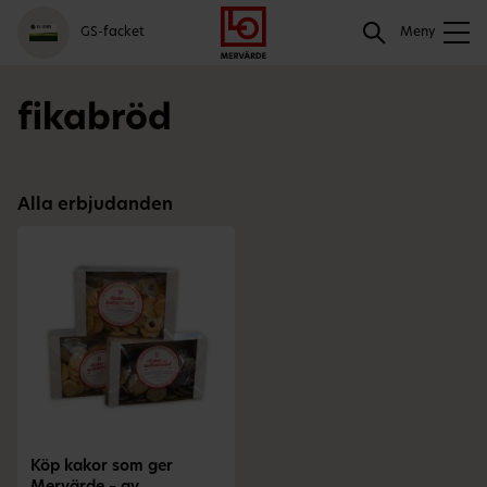
Gå
Logga
Hoppa
Sök
GS-facket
till
in
till
Meny
meny
innehåll
Sök
fikabröd
Alla erbjudanden
Köp kakor som ger