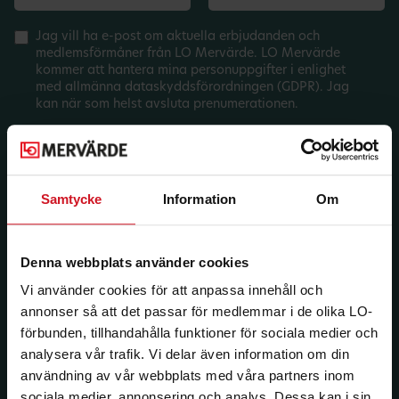
Jag vill ha e-post om aktuella erbjudanden och
medlemsförmåner från LO Mervärde. LO Mervärde
kommer att hantera mina personuppgifter i enlighet
med allmänna dataskyddsförordningen (GDPR). Jag
kan när som helst avsluta prenumerationen.
Samtycke
Information
Om
Denna webbplats använder cookies
Vi använder cookies för att anpassa innehåll och
annonser så att det passar för medlemmar i de olika LO-
förbunden, tillhandahålla funktioner för sociala medier och
analysera vår trafik. Vi delar även information om din
användning av vår webbplats med våra partners inom
sociala medier, annonsering och analys. Dessa kan i sin