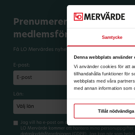
Prenumerera på dina
medlemsförmåner.
Samtycke
Få LO Mervärdes nyhetsbrev varje månad till din in
Denna webbplats använder 
E-post:
Vi använder cookies för att 
tillhandahålla funktioner för
webbplats med våra partners 
med annan information som du 
Län:
Förbund:
Tillåt nödvändiga
Jag vill ha e-post om aktuella erbjudanden och medlem
LO Mervärde kommer att hantera mina personuppgifter 
dataskyddsförordningen (GDPR). Jag kan när som helst 