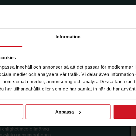
Information
korg.
cookies
anpassa innehåll och annonser så att det passar för medlemmar i
 sociala medier och analysera vår trafik. Vi delar även informatio
inom sociala medier, annonsering och analys. Dessa kan i sin 
har tillhandahållit eller som de har samlat in när du har använt 
Anpassa
sförmåner från LO Mervärde.
i enlighet med allmänna
avsluta prenumerationen.