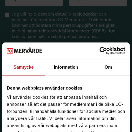
Jag vill ha e-post om aktuella erbjudanden och
medlemsförmåner från LO Mervärde. LO Mervärde
kommer att hantera mina personuppgifter i enlighet
med allmänna dataskyddsförordningen (GDPR). Jag
kan när som helst avsluta prenumerationen.
Samtycke
Information
Om
Denna webbplats använder cookies
Vi använder cookies för att anpassa innehåll och
annonser så att det passar för medlemmar i de olika LO-
förbunden, tillhandahålla funktioner för sociala medier och
analysera vår trafik. Vi delar även information om din
användning av vår webbplats med våra partners inom