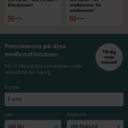
Mervärde – och ett klirr i
Mervärde – av
klasskassan!
medlemmar, för
medlemmar!
Prenumerera på dina
medlemsförmåner.
Få LO Mervärdes nyhetsbrev varje
månad till din inkorg.
E-post:
Län:
Förbund: