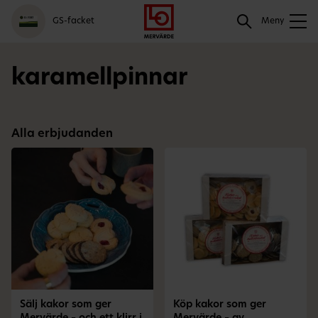
Gå
Logga
Hoppa
Sök
GS-facket
till
in
till
Meny
meny
innehåll
Sök
karamellpinnar
Alla erbjudanden
Sälj kakor som ger
Köp kakor som ger