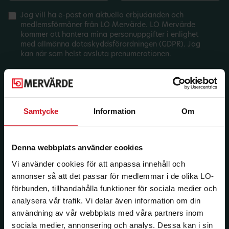
Jag vill ha e-post om aktuella erbjudanden och
medlemsförmåner från LO Mervärde. LO Mervärde
kommer att hantera mina personuppgifter i enlighet
med allmänna dataskyddsförordningen (GDPR). Jag
kan när som helst avsluta prenumerationen.
Samtycke
Information
Om
Denna webbplats använder cookies
Vi använder cookies för att anpassa innehåll och
annonser så att det passar för medlemmar i de olika LO-
förbunden, tillhandahålla funktioner för sociala medier och
analysera vår trafik. Vi delar även information om din
användning av vår webbplats med våra partners inom
sociala medier, annonsering och analys. Dessa kan i sin