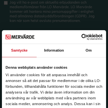
Jag vill ha e-post om aktuella erbjudanden och
medlemsförmåner från LO Mervärde. LO Mervärde
kommer att hantera mina personuppgifter i enlighet
med allmänna dataskyddsförordningen (GDPR). Jag
kan när som helst avsluta prenumerationen.
Samtycke
Information
Om
Denna webbplats använder cookies
Vi använder cookies för att anpassa innehåll och
annonser så att det passar för medlemmar i de olika LO-
förbunden, tillhandahålla funktioner för sociala medier och
analysera vår trafik. Vi delar även information om din
användning av vår webbplats med våra partners inom
sociala medier, annonsering och analys. Dessa kan i sin