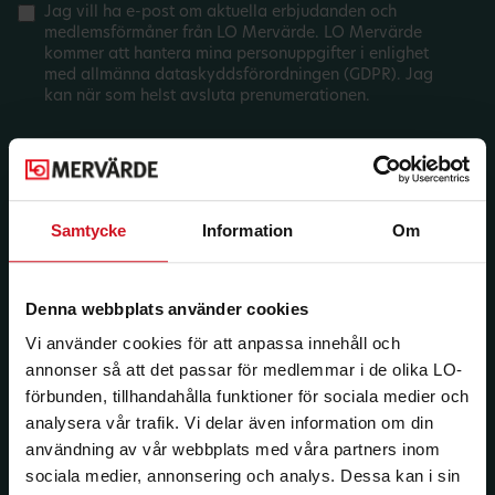
Jag vill ha e-post om aktuella erbjudanden och
medlemsförmåner från LO Mervärde. LO Mervärde
kommer att hantera mina personuppgifter i enlighet
med allmänna dataskyddsförordningen (GDPR). Jag
kan när som helst avsluta prenumerationen.
Samtycke
Information
Om
Denna webbplats använder cookies
Vi använder cookies för att anpassa innehåll och
annonser så att det passar för medlemmar i de olika LO-
förbunden, tillhandahålla funktioner för sociala medier och
analysera vår trafik. Vi delar även information om din
användning av vår webbplats med våra partners inom
sociala medier, annonsering och analys. Dessa kan i sin