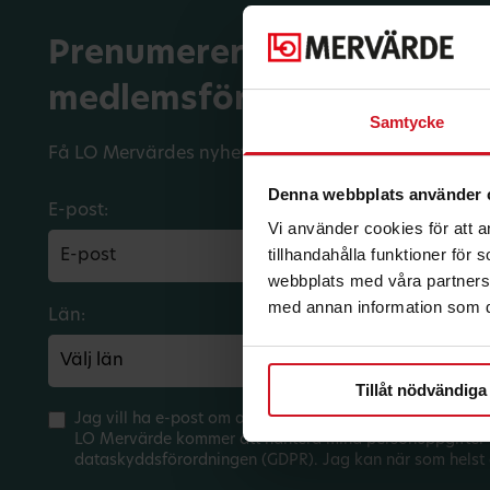
Prenumerera på dina
medlemsförmåner.
Samtycke
Få LO Mervärdes nyhetsbrev varje månad till din in
Denna webbplats använder 
E-post:
Vi använder cookies för att 
tillhandahålla funktioner för
webbplats med våra partners 
med annan information som du 
Län:
Förbund:
Tillåt nödvändiga
Jag vill ha e-post om aktuella erbjudanden och medlem
LO Mervärde kommer att hantera mina personuppgifter 
dataskyddsförordningen (GDPR). Jag kan när som helst 