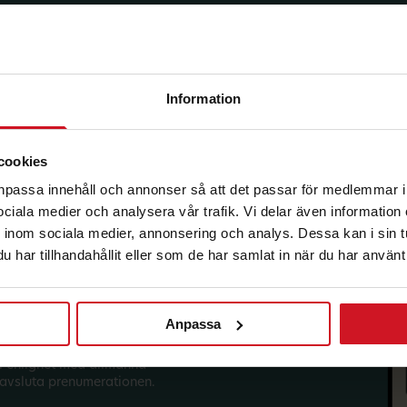
Information
korg.
cookies
anpassa innehåll och annonser så att det passar för medlemmar i
 sociala medier och analysera vår trafik. Vi delar även informatio
inom sociala medier, annonsering och analys. Dessa kan i sin 
har tillhandahållit eller som de har samlat in när du har använt 
Anpassa
sförmåner från LO Mervärde.
i enlighet med allmänna
avsluta prenumerationen.