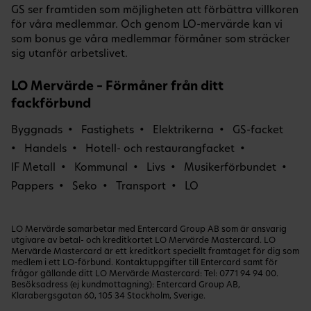
GS ser framtiden som möjligheten att förbättra villkoren
för våra medlemmar. Och genom LO-mervärde kan vi
som bonus ge våra medlemmar förmåner som sträcker
sig utanför arbetslivet.
LO Mervärde – Förmåner från ditt
fackförbund
Byggnads
Fastighets
Elektrikerna
GS-facket
Handels
Hotell- och restaurangfacket
IF Metall
Kommunal
Livs
Musikerförbundet
Pappers
Seko
Transport
LO
LO Mervärde samarbetar med Entercard Group AB som är ansvarig
utgivare av betal- och kreditkortet LO Mervärde Mastercard. LO
Mervärde Mastercard är ett kreditkort speciellt framtaget för dig som
medlem i ett LO-förbund. Kontaktuppgifter till Entercard samt för
frågor gällande ditt LO Mervärde Mastercard: Tel:
0771 94 94 00
.
Besöksadress (ej kundmottagning): Entercard Group AB,
Klarabergsgatan 60, 105 34 Stockholm, Sverige.