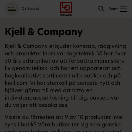
Gå
Logga
Hoppa
Sök
GS-facket
till
in
till
Meny
meny
innehåll
Sök
Kjell & Company
Kjell & Company erbjuder kunskap, rådgivning
och produkter inom vardagsteknik. Vi har över
30 års erfarenhet av att förbättra människors
liv genom teknik, och har ett uppdaterat och
högkvalitativt sortiment i alla butiker och på
kjell.com
. Vi har stenkoll på senaste nytt och
hjälper gärna till med att hitta en
individanpassad lösning till dig, oavsett var
du väljer att besöka oss.
Visste du förresten att 9 av 10 produkter inte
syns i butik? Våra butiker ter sig som ganska