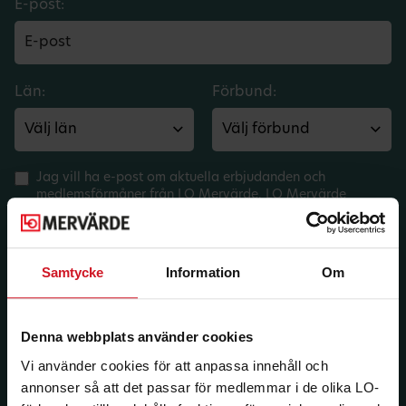
E-post:
Län:
Förbund:
Jag vill ha e-post om aktuella erbjudanden och
medlemsförmåner från LO Mervärde. LO Mervärde
kommer att hantera mina personuppgifter i enlighet
med allmänna dataskyddsförordningen (GDPR). Jag
kan när som helst avsluta prenumerationen.
Samtycke
Information
Om
Denna webbplats använder cookies
Vi använder cookies för att anpassa innehåll och
annonser så att det passar för medlemmar i de olika LO-