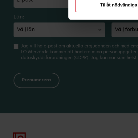
Tillåt nödvändiga
Län:
Förbund:
Jag vill ha e-post om aktuella erbjudanden och medlem
LO Mervärde kommer att hantera mina personuppgifter 
dataskyddsförordningen (GDPR). Jag kan när som helst 