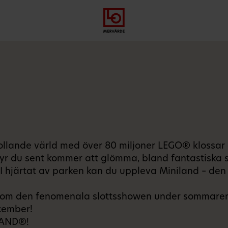
Gå
Logga
Hoppa
till
in
till
meny
innehåll
llande värld med över 80 miljoner LEGO® klossar 
entyr du sent kommer att glömma, bland fantastiska
ärtat av parken kan du uppleva Miniland – den sto
g som den fenomenala slottsshowen under sommare
cember!
LAND®!