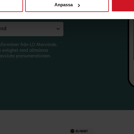
Anpassa
sförmåner från LO Mervärde.
i enlighet med allmänna
avsluta prenumerationen.