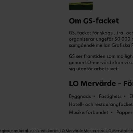
Om GS-facket
GS, facket för skogs-, trä- o
organiserar ungefär 50 000 
samgående mellan Grafiska F
GS ser framtiden som möjligh
genom LO-mervärde kan vi s
sig utanför arbetslivet.
LO Mervärde – Fö
Byggnads
Fastighets
E
Hotell- och restaurangfacket
Musikerförbundet
Papper
ivare av betal- och kreditkortet LO Mervärde Mastercard. LO Mervärde Mast