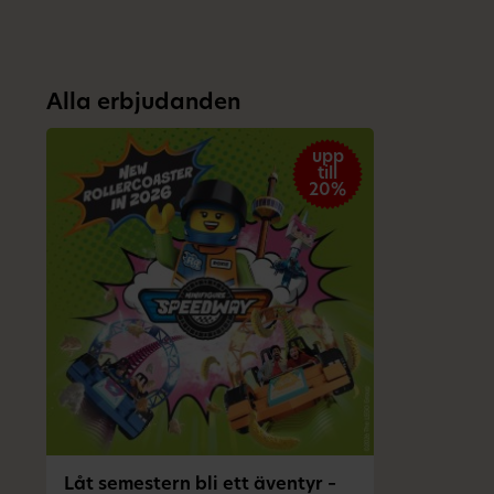
Alla erbjudanden
upp
till
20%
Låt semestern bli ett äventyr –