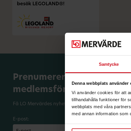
besök LEGOLAND®!
Samtycke
Prenumerera på dina
Denna webbplats använder 
medlemsförmåner.
Vi använder cookies för att 
tillhandahålla funktioner för
Få LO Mervärdes nyhetsbrev varje månad till din in
webbplats med våra partners 
med annan information som du 
E-post: