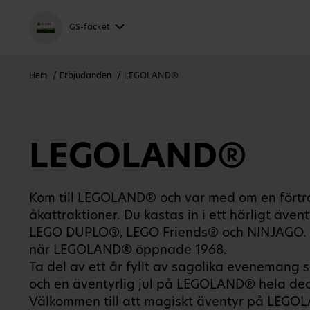
GS-facket
Hem
Erbjudanden
LEGOLAND®
LEGOLAND®
Kom till LEGOLAND® och var med om en förtro
åkattraktioner. Du kastas in i ett härligt äv
LEGO DUPLO®, LEGO Friends® och NINJAGO. I hj
när LEGOLAND® öppnade 1968.
Ta del av ett år fyllt av sagolika eveneman
och en äventyrlig jul på LEGOLAND® hela de
Välkommen till att magiskt äventyr på LEGO