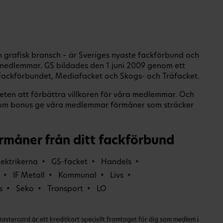
ch grafisk bransch – är Sveriges nyaste fackförbund och
medlemmar. GS bildades den 1 juni 2009 genom ett
ackförbundet, Mediafacket och Skogs- och Träfacket.
eten att förbättra villkoren för våra medlemmar. Och
om bonus ge våra medlemmar förmåner som sträcker
rmåner från ditt fackförbund
lektrikerna
GS-facket
Handels
IF Metall
Kommunal
Livs
s
Seko
Transport
LO
ercard är ett kreditkort speciellt framtaget för dig som medlem i