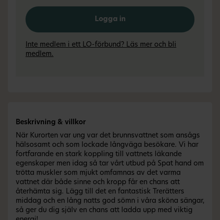
Logga in
Inte medlem i ett LO-förbund? Läs mer och bli
medlem.
Beskrivning & villkor
När Kurorten var ung var det brunnsvattnet som ansågs
hälsosamt och som lockade långväga besökare. Vi har
fortfarande en stark koppling till vattnets läkande
egenskaper men idag så tar vårt utbud på Spat hand om
trötta muskler som mjukt omfamnas av det varma
vattnet där både sinne och kropp får en chans att
återhämta sig. Lägg till det en fantastisk Trerätters
middag och en lång natts god sömn i våra sköna sängar,
så ger du dig själv en chans att ladda upp med viktig
energi!