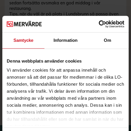
sedan fortsätta avsmaka en god middag i vår
restaurang.
Tips, när du väl är på plats i Lundsbrunn så passa även
på att besöka närliggande Kinnekulle det unika
platåberget mellan Vänern & Vättern med både
kulturella och aktivitetsbaserade besöksanledningar
såsom cykling & vandring i toppklass.
Samtycke
Information
Om
För dig som vill stanna kvar i Lundsbrunn under ditt
besök så finns ett rikt utbud av aktiviteter som tex.
vandring på Sörboleden, en välrenommerad 18 – håls
Golfbana, Disc golfbana samt ett Padelcenter för att
Denna webbplats använder cookies
nämna några närliggande aktivitetsförslag.
Vi använder cookies för att anpassa innehåll och
Oavsett så utlovar vi en mysig hotellövernattning i
nyrenoverade hotellrum med närheten till lugnet och den
annonser så att det passar för medlemmar i de olika LO-
fantastiskt slående naturen i vår bygd.
förbunden, tillhandahålla funktioner för sociala medier och
Vi har något för alla – Välkomna till Lundsbrunn Resort
analysera vår trafik. Vi delar även information om din
& Spa!
användning av vår webbplats med våra partners inom
www.lundsbrunn.se
sociala medier, annonsering och analys. Dessa kan i sin
tur kombinera informationen med annan information som
du har tillhandahållit eller som de har samlat in när du har
använt deras tjänster.