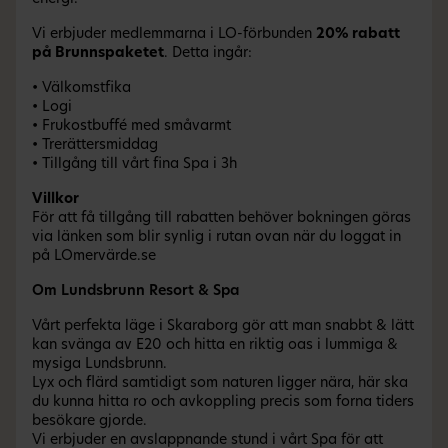
Vi erbjuder medlemmarna i LO-förbunden
20% rabatt
på Brunnspaketet
. Detta ingår:
• Välkomstfika
• Logi
• Frukostbuffé med småvarmt
• Trerättersmiddag
• Tillgång till vårt fina Spa i 3h
Villkor
För att få tillgång till rabatten behöver bokningen göras
via länken som blir synlig i rutan ovan när du loggat in
på LOmervärde.se
Om Lundsbrunn Resort & Spa
Vårt perfekta läge i Skaraborg gör att man snabbt & lätt
kan svänga av E20 och hitta en riktig oas i lummiga &
mysiga Lundsbrunn.
Lyx och flärd samtidigt som naturen ligger nära, här ska
du kunna hitta ro och avkoppling precis som forna tiders
besökare gjorde.
Vi erbjuder en avslappnande stund i vårt Spa för att