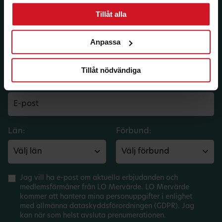
Prenumerera på dina
Tillåt alla
medlemsförmåner.
Anpassa
Få LO Mervärdes nyhetsbrev varje
månad till din inkorg.
Tillåt nödvändiga
E-post:
Län:
Förbund:
Jag vill ha e-post om aktuella erbjudanden och
medlemsförmåner från LO Mervärde. LO Mervärde
kommer att hantera mina personuppgifter i enlighet
med allmänna dataskyddsförordningen (GDPR). Jag
kan när som helst avsluta prenumerationen.