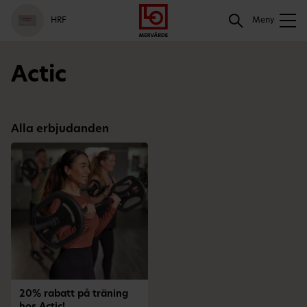
Gå
Logga
Hoppa
Sök
HRF
till
in
till
Meny
meny
innehåll
Sök
Actic
Alla erbjudanden
20% rabatt på träning