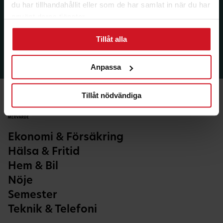
du har tillhandahållit eller som de har samlat in när du har
använt deras tjänster.
Tillåt alla
Anpassa
Tillåt nödvändiga
Ekonomi & Försäkring
Hälsa & Fritid
Hem & Bil
Nöje
Semester
Teknik & Telefoni