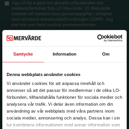
Jag vill ha e-post om aktuella erbjudanden och
medlemsförmåner från LO Mervärde. LO Mervärde
kommer att hantera mina personuppgifter i enlighet
med allmänna dataskyddsförordningen (GDPR). Jag
kan när som helst avsluta prenumerationen.
Samtycke
Information
Om
Denna webbplats använder cookies
Vi använder cookies för att anpassa innehåll och
annonser så att det passar för medlemmar i de olika LO-
förbunden, tillhandahålla funktioner för sociala medier och
analysera vår trafik. Vi delar även information om din
användning av vår webbplats med våra partners inom
sociala medier, annonsering och analys. Dessa kan i sin
tur kombinera informationen med annan information som