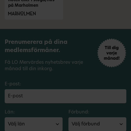
hotell eller i stuga/hus
på Marholmen
Prenumerera på dina
medlemsförmåner.
Få LO Mervärdes nyhetsbrev varje
månad till din inkorg.
E-post:
Län:
Förbund: