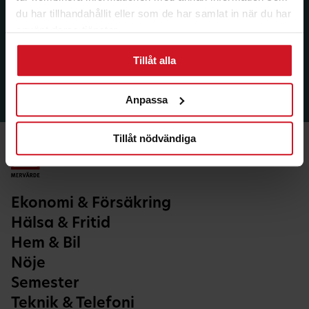
du har tillhandahållit eller som de har samlat in när du har
använt deras tjänster.
Tillåt alla
Anpassa
Tillåt nödvändiga
Ekonomi & Försäkring
Hälsa & Fritid
Hem & Bil
Nöje
Semester
Teknik & Telefoni