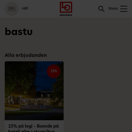
Gå
Logga
Hoppa
Sök
HRF
till
in
till
Meny
meny
innehåll
Sök
bastu
Alla erbjudanden
25%
25% på logi – Boende på