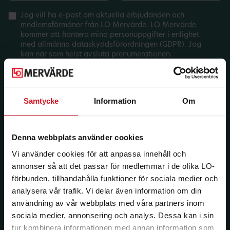
Jag vill ha e-post om aktuella erbjudanden och
medlemsförmåner från LO Mervärde. LO Mervärde
kommer att hantera mina personuppgifter i enlighet
med allmänna dataskyddsförordningen (GDPR). Jag
kan när som helst avsluta prenumerationen.
Samtycke
Information
Om
Denna webbplats använder cookies
Vi använder cookies för att anpassa innehåll och
annonser så att det passar för medlemmar i de olika LO-
förbunden, tillhandahålla funktioner för sociala medier och
analysera vår trafik. Vi delar även information om din
användning av vår webbplats med våra partners inom
sociala medier, annonsering och analys. Dessa kan i sin
tur kombinera informationen med annan information som