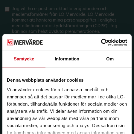
Jag vill ha e-post om aktuella erbjudanden och
medlemsförmåner från LO Mervärde. LO Mervärde
kommer att hantera mina personuppgifter i enlighet
med allmänna dataskyddsförordningen (GDPR). Jag
kan när som helst avsluta prenumerationen.
Samtycke
Information
Om
Denna webbplats använder cookies
Vi använder cookies för att anpassa innehåll och
annonser så att det passar för medlemmar i de olika LO-
förbunden, tillhandahålla funktioner för sociala medier och
analysera vår trafik. Vi delar även information om din
användning av vår webbplats med våra partners inom
sociala medier, annonsering och analys. Dessa kan i sin
tur kombinera informationen med annan information som