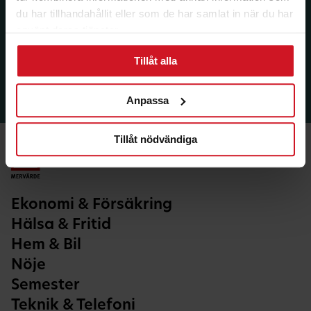
du har tillhandahållit eller som de har samlat in när du har
använt deras tjänster.
Tillåt alla
Anpassa
Tillåt nödvändiga
Ekonomi & Försäkring
Hälsa & Fritid
Hem & Bil
Nöje
Semester
Teknik & Telefoni