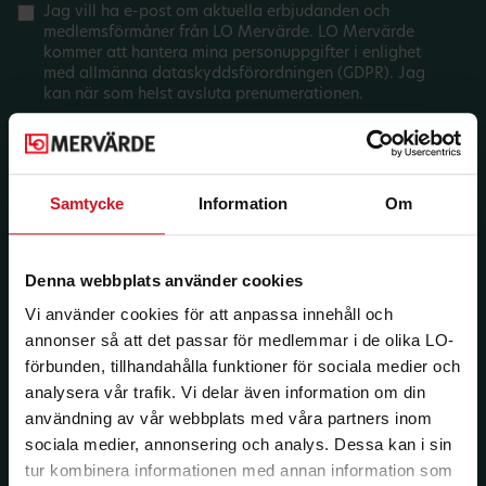
Jag vill ha e-post om aktuella erbjudanden och
medlemsförmåner från LO Mervärde. LO Mervärde
kommer att hantera mina personuppgifter i enlighet
med allmänna dataskyddsförordningen (GDPR). Jag
kan när som helst avsluta prenumerationen.
Samtycke
Information
Om
Denna webbplats använder cookies
Vi använder cookies för att anpassa innehåll och
annonser så att det passar för medlemmar i de olika LO-
förbunden, tillhandahålla funktioner för sociala medier och
analysera vår trafik. Vi delar även information om din
användning av vår webbplats med våra partners inom
sociala medier, annonsering och analys. Dessa kan i sin
tur kombinera informationen med annan information som