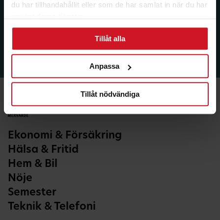
du har tillhandahållit eller som de har samlat in när du har
använt deras tjänster.
Tillåt alla
Anpassa
Tillåt nödvändiga
Ekonomi & Försäkring
Hälsa & Fritid
Hem & Bil
Nöje
Semester
Teknik & Telefoni