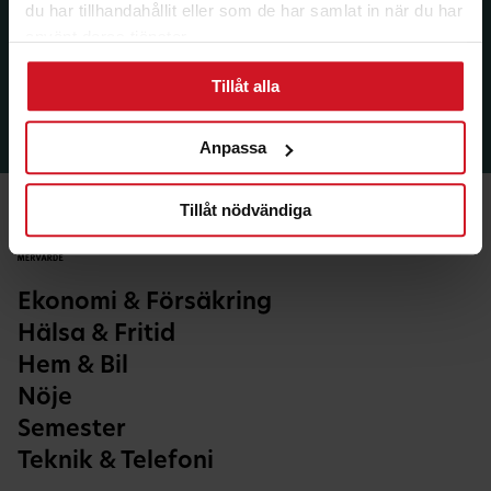
du har tillhandahållit eller som de har samlat in när du har
använt deras tjänster.
Tillåt alla
Anpassa
Tillåt nödvändiga
Ekonomi & Försäkring
Hälsa & Fritid
Hem & Bil
Nöje
Semester
Teknik & Telefoni