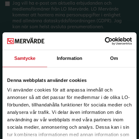
Jag vill ha e-post om aktuella erbjudanden och
medlemsförmåner från LO Mervärde. LO Mervärde
kommer att hantera mina personuppgifter i enlighet
med allmänna dataskyddsförordningen (GDPR). Jag
kan när som helst avsluta prenumerationen.
Samtycke
Information
Om
Denna webbplats använder cookies
Vi använder cookies för att anpassa innehåll och
annonser så att det passar för medlemmar i de olika LO-
förbunden, tillhandahålla funktioner för sociala medier och
analysera vår trafik. Vi delar även information om din
användning av vår webbplats med våra partners inom
sociala medier, annonsering och analys. Dessa kan i sin
tur kombinera informationen med annan information som