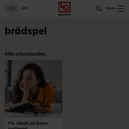
Gå
Logga
Hoppa
Sök
HRF
till
in
till
Meny
meny
innehåll
Sök
brädspel
Alla erbjudanden
9% rabatt på Bokus