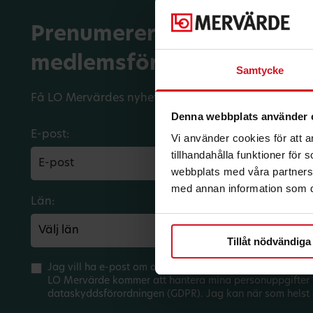
Prenumerera på dina
medlemsförmåner.
Samtycke
Få LO Mervärdes nyhetsbrev varje månad till din in
Denna webbplats använder 
E-post:
Vi använder cookies för att 
tillhandahålla funktioner för
webbplats med våra partners 
med annan information som du 
Län:
Förbund:
Tillåt nödvändiga
Jag vill ha e-post om aktuella erbjudanden och medlem
LO Mervärde kommer att hantera mina personuppgifter 
dataskyddsförordningen (GDPR). Jag kan när som helst 