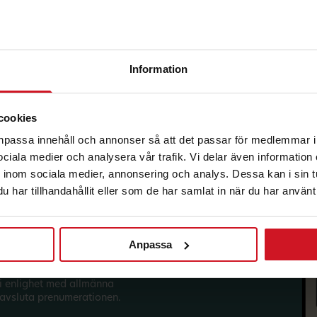
Information
korg.
cookies
anpassa innehåll och annonser så att det passar för medlemmar i
 sociala medier och analysera vår trafik. Vi delar även informatio
inom sociala medier, annonsering och analys. Dessa kan i sin 
har tillhandahållit eller som de har samlat in när du har använt 
Anpassa
sförmåner från LO Mervärde.
i enlighet med allmänna
avsluta prenumerationen.