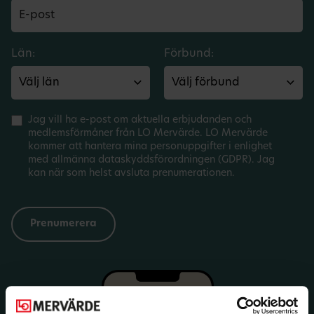
Län:
Förbund:
Jag vill ha e-post om aktuella erbjudanden och
medlemsförmåner från LO Mervärde. LO Mervärde
kommer att hantera mina personuppgifter i enlighet
med allmänna dataskyddsförordningen (GDPR). Jag
kan när som helst avsluta prenumerationen.