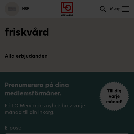
Gå
Logga
Hoppa
Sök
HRF
till
in
till
Meny
meny
innehåll
Sök
friskvård
Alla erbjudanden
Prenumerera på dina
medlemsförmåner.
Få LO Mervärdes nyhetsbrev varje
månad till din inkorg.
E-post: