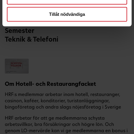
Hälsa & Fritid
Hem & Bil
Tillåt nödvändiga
Nöje
Semester
Teknik & Telefoni
Om Hotell- och Restaurangfacket
HRF:s medlemmar arbetar inom hotell, restauranger,
casinon, kaféer, konditorier, turistanläggningar,
bingoföretag och andra slags nöjesföretag i Sverige
HRF arbetar för att ge medlemmarna schysta
arbetsvillkor, bra försäkringar och högre lön. Och
genom LO-mervärde kan vi ge medlemmarna en bonus i