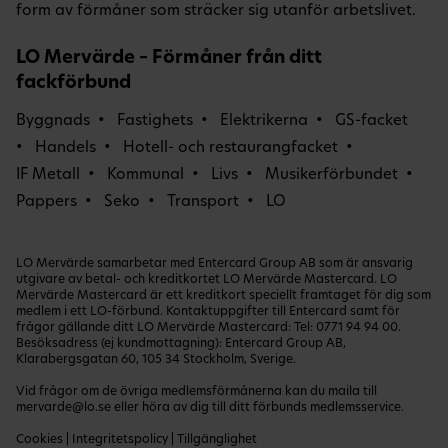
form av förmåner som sträcker sig utanför arbetslivet.
LO Mervärde – Förmåner från ditt
fackförbund
Byggnads
Fastighets
Elektrikerna
GS-facket
Handels
Hotell- och restaurangfacket
IF Metall
Kommunal
Livs
Musikerförbundet
Pappers
Seko
Transport
LO
LO Mervärde samarbetar med Entercard Group AB som är ansvarig
utgivare av betal- och kreditkortet LO Mervärde Mastercard. LO
Mervärde Mastercard är ett kreditkort speciellt framtaget för dig som
medlem i ett LO-förbund. Kontaktuppgifter till Entercard samt för
frågor gällande ditt LO Mervärde Mastercard: Tel:
0771 94 94 00
.
Besöksadress (ej kundmottagning): Entercard Group AB,
Klarabergsgatan 60, 105 34 Stockholm, Sverige.
Vid frågor om de övriga medlemsförmånerna kan du maila till
mervarde@lo.se
eller höra av dig till ditt förbunds medlemsservice.
Cookies
|
Integritetspolicy
|
Tillgänglighet