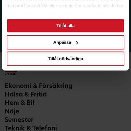
du har tillhandahållit eller som de har samlat in när du har
använt deras tjänster.
Tillåt alla
Anpassa
Tillåt nödvändiga
Ekonomi & Försäkring
Hälsa & Fritid
Hem & Bil
Nöje
Semester
Teknik & Telefoni