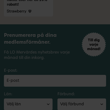
nätter eller fler till 20%
rabatt!
Prenumerera på dina
medlemsförmåner.
Få LO Mervärdes nyhetsbrev varje
månad till din inkorg.
E-post:
Län:
Förbund: