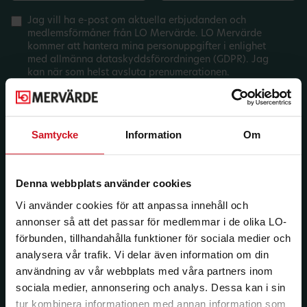
Jag vill ha e-post om aktuella erbjudanden och
medlemsförmåner från LO Mervärde. LO Mervärde
kommer att hantera mina personuppgifter i enlighet
med allmänna dataskyddsförordningen (GDPR). Jag
kan när som helst avsluta prenumerationen.
Samtycke
Information
Om
Denna webbplats använder cookies
Vi använder cookies för att anpassa innehåll och
annonser så att det passar för medlemmar i de olika LO-
förbunden, tillhandahålla funktioner för sociala medier och
analysera vår trafik. Vi delar även information om din
användning av vår webbplats med våra partners inom
sociala medier, annonsering och analys. Dessa kan i sin
tur kombinera informationen med annan information som