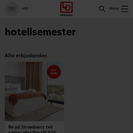
Gå
Logga
Hoppa
Sök
HRF
till
in
till
Meny
meny
innehåll
Sök
hotellsemester
Alla erbjudanden
tor-
mån
Bo på Strawberry två