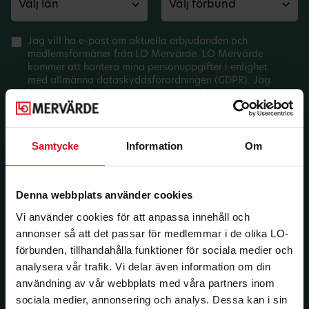
Jag vill ha e-post om aktuella erbjudanden och
medlemsförmåner från LO Mervärde. LO Mervärde
kommer att hantera mina personuppgifter i enlighet
med allmänna dataskyddsförordningen (GDPR). Jag
kan när som helst avsluta prenumerationen.
Samtycke
Information
Om
Denna webbplats använder cookies
Vi använder cookies för att anpassa innehåll och
annonser så att det passar för medlemmar i de olika LO-
förbunden, tillhandahålla funktioner för sociala medier och
analysera vår trafik. Vi delar även information om din
användning av vår webbplats med våra partners inom
sociala medier, annonsering och analys. Dessa kan i sin