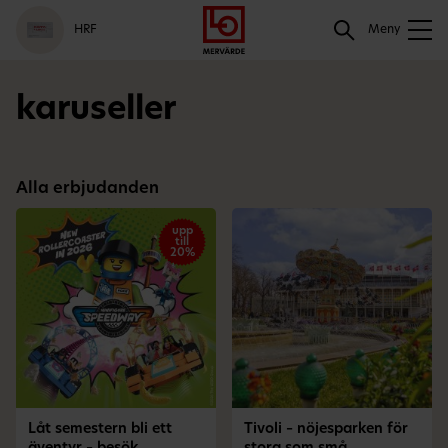
Gå
Logga
Hoppa
Sök
HRF
till
in
till
Meny
meny
innehåll
Sök
karuseller
Alla erbjudanden
upp
till
20%
Låt semestern bli ett
Tivoli – nöjesparken för