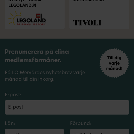
äventyr – besök
stora som små
LEGOLAND®!
Prenumerera på dina
medlemsförmåner.
Få LO Mervärdes nyhetsbrev varje
månad till din inkorg.
E-post:
Län:
Förbund: