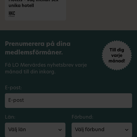
Hotels – välj mellan sex
unika hotell
Prenumerera på dina
medlemsförmåner.
Få LO Mervärdes nyhetsbrev varje
månad till din inkorg.
E-post:
Län:
Förbund: