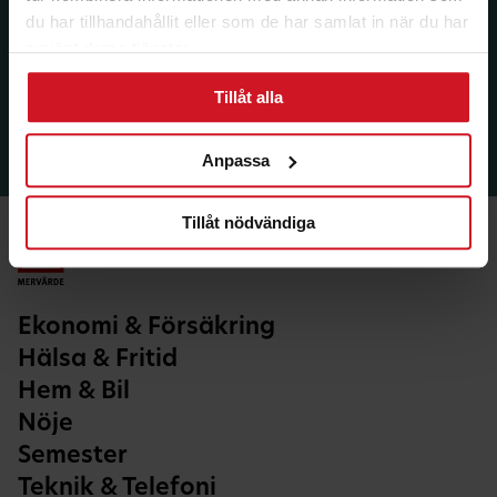
du har tillhandahållit eller som de har samlat in när du har
använt deras tjänster.
Tillåt alla
Anpassa
Tillåt nödvändiga
Ekonomi & Försäkring
Hälsa & Fritid
Hem & Bil
Nöje
Semester
Teknik & Telefoni