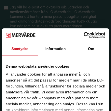
Jag vill ha e-post om aktuella erbjudanden och
medlemsförmåner från LO Mervärde. LO Mervärde
kommer att hantera mina personuppgifter i enlighet
med allmänna dataskyddsförordningen (GDPR). Jag
kan när som helst avsluta prenumerationen.
Samtycke
Information
Om
Denna webbplats använder cookies
Vi använder cookies för att anpassa innehåll och
annonser så att det passar för medlemmar i de olika LO-
förbunden, tillhandahålla funktioner för sociala medier och
analysera vår trafik. Vi delar även information om din
användning av vår webbplats med våra partners inom
sociala medier, annonsering och analys. Dessa kan i sin
tur kombinera informationen med annan information som