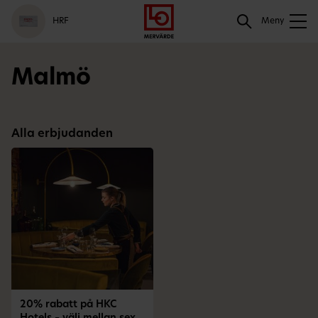
Gå
Logga
Hoppa
Sök
HRF
till
in
till
Meny
meny
innehåll
Sök
Malmö
Alla erbjudanden
20% rabatt på HKC