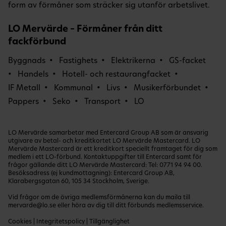
form av förmåner som sträcker sig utanför arbetslivet.
LO Mervärde – Förmåner från ditt
fackförbund
Byggnads
Fastighets
Elektrikerna
GS-facket
Handels
Hotell- och restaurangfacket
IF Metall
Kommunal
Livs
Musikerförbundet
Pappers
Seko
Transport
LO
LO Mervärde samarbetar med Entercard Group AB som är ansvarig
utgivare av betal- och kreditkortet LO Mervärde Mastercard. LO
Mervärde Mastercard är ett kreditkort speciellt framtaget för dig som
medlem i ett LO-förbund. Kontaktuppgifter till Entercard samt för
frågor gällande ditt LO Mervärde Mastercard: Tel:
0771 94 94 00
.
Besöksadress (ej kundmottagning): Entercard Group AB,
Klarabergsgatan 60, 105 34 Stockholm, Sverige.
Vid frågor om de övriga medlemsförmånerna kan du maila till
mervarde@lo.se
eller höra av dig till ditt förbunds medlemsservice.
Cookies
|
Integritetspolicy
|
Tillgänglighet