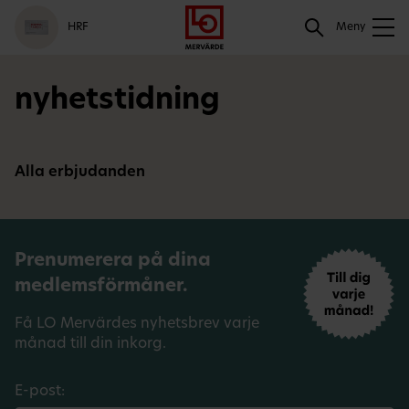
Gå
Logga
Hoppa
Sök
HRF
till
in
till
Meny
meny
innehåll
Sök
nyhetstidning
Alla erbjudanden
Prenumerera på dina
medlemsförmåner.
Få LO Mervärdes nyhetsbrev varje
månad till din inkorg.
E-post: