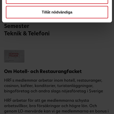
Hälsa & Fritid
Hem & Bil
Tillåt nödvändiga
Nöje
Semester
Teknik & Telefoni
Om Hotell- och Restaurangfacket
HRF:s medlemmar arbetar inom hotell, restauranger,
casinon, kaféer, konditorier, turistanläggningar,
bingoföretag och andra slags nöjesföretag i Sverige
HRF arbetar för att ge medlemmarna schysta
arbetsvillkor, bra försäkringar och högre lön. Och
genom LO-mervärde kan vi ge medlemmarna en bonus i