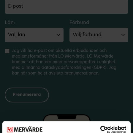
Län:
Förbund:
Jag vill ha e-post om aktuella erbjudanden och
medlemsförmåner från LO Mervärde. LO Mervärde
kommer att hantera mina personuppgifter i enlighet
med allmänna dataskyddsförordningen (GDPR). Jag
kan när som helst avsluta prenumerationen.