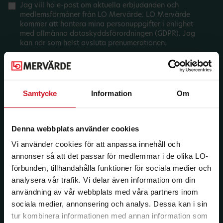
Jag vill ha e-post om aktuella erbjudanden och
medlemsförmåner från LO Mervärde. LO Mervärde
kommer att hantera mina personuppgifter i enlighet
med allmänna dataskyddsförordningen (GDPR). Jag
kan när som helst avsluta prenumerationen.
Samtycke
Information
Om
Denna webbplats använder cookies
Vi använder cookies för att anpassa innehåll och
annonser så att det passar för medlemmar i de olika LO-
förbunden, tillhandahålla funktioner för sociala medier och
analysera vår trafik. Vi delar även information om din
användning av vår webbplats med våra partners inom
sociala medier, annonsering och analys. Dessa kan i sin
tur kombinera informationen med annan information som