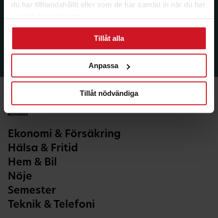
du har tillhandahållit eller som de har samlat in när du har
använt deras tjänster.
Tillåt alla
Anpassa
Tillåt nödvändiga
Ekonomi & Försäkring
Hälsa & Fritid
Hem & Bil
Nöje
Semester
Teknik & Telefoni