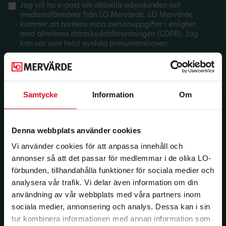
Jag vill ha e-post om aktuella erbjudanden och
medlemsförmåner från LO Mervärde. LO Mervärde
kommer att hantera mina personuppgifter i enlighet
med allmänna dataskyddsförordningen (GDPR). Jag
kan när som helst avsluta prenumerationen.
Samtycke
Information
Om
Denna webbplats använder cookies
Vi använder cookies för att anpassa innehåll och
annonser så att det passar för medlemmar i de olika LO-
förbunden, tillhandahålla funktioner för sociala medier och
analysera vår trafik. Vi delar även information om din
användning av vår webbplats med våra partners inom
sociala medier, annonsering och analys. Dessa kan i sin
tur kombinera informationen med annan information som