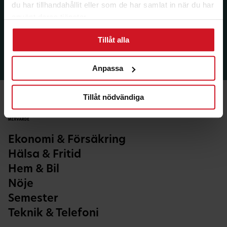
du har tillhandahållit eller som de har samlat in när du har
använt deras tjänster.
Tillåt alla
Anpassa
Tillåt nödvändiga
Ekonomi & Försäkring
Hälsa & Fritid
Hem & Bil
Nöje
Semester
Teknik & Telefoni